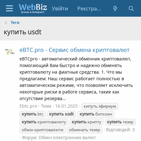
Увійти
Реєстрація
Теги
купить usdt
eBTC.pro - Сервис обмена криптовалют
eBTCpro - автоматический обменник криптовалют,
помогающий Вам быстро и надежно обменять
криптовалюту на фиатные средства. 1. Что мы
предлагаем: Наш сервис работает полностью в
автоматическом режиме, что позволяет исключить
некоторые риски в работе сервиса, такие как
отсутствие резерва...
Ebtc.pro
Тема
16.01.2025
кипуть эфириум
купить
btc
купить
usdt
купить
биткоин
купить
криптовалюту
купить
крипту
купить
тезер
Відповідей: 3
обмін криптовалюти
обменать тезер
Форум:
Обмін електронних валют