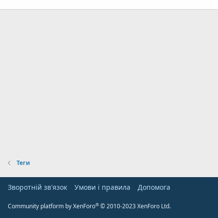
Теги
Зворотній зв'язок
Умови і правила
Дoпoмoга
®
Community platform by XenForo
© 2010-2023 XenForo Ltd.