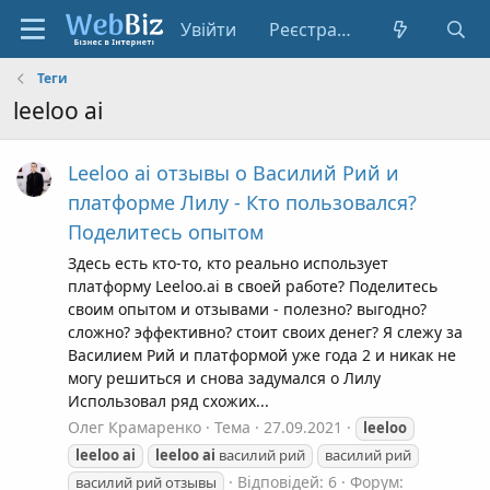
Увійти
Реєстрація
Теги
leeloo ai
Leeloo ai отзывы о Василий Рий и
платформе Лилу - Кто пользовался?
Поделитесь опытом
Здесь есть кто-то, кто реально использует
платформу Leeloo.ai в своей работе? Поделитесь
своим опытом и отзывами - полезно? выгодно?
сложно? эффективно? стоит своих денег? Я слежу за
Василием Рий и платформой уже года 2 и никак не
могу решиться и снова задумался о Лилу
Использовал ряд схожих...
Олег Крамаренко
Тема
27.09.2021
leeloo
leeloo
ai
leeloo
ai
василий рий
василий рий
Відповідей: 6
Форум:
василий рий отзывы