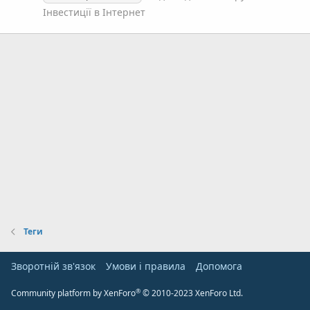
Інвестиції в Інтернет
Теги
Зворотній зв'язок
Умови і правила
Дoпoмoга
®
Community platform by XenForo
© 2010-2023 XenForo Ltd.