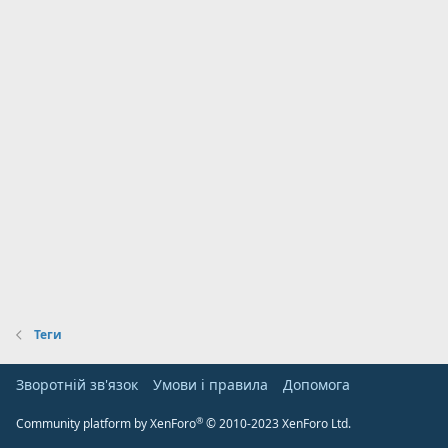
Теги
Зворотній зв'язок
Умови і правила
Дoпoмoга
®
Community platform by XenForo
© 2010-2023 XenForo Ltd.