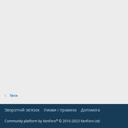
Теги
Зворотній зв'язок
Умови і правила
Дoпoмoга
®
Community platform by XenForo
© 2010-2023 XenForo Ltd.