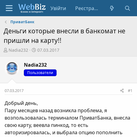
Увійти
Реєстрація
ПриватБанк
Деньги которые внесли в банкомат не
пришли на карту!!
А
Д
Nadia232
07.03.2017
в
а
т
т
Nadia232
о
а
Пользователи
р
с
т
т
е
в
07.03.2017
#1
м
о
и
р
Добрый день,
е
Пару месяцев назад возникла проблема, я
н
возпользовалась терминалом ПриватБанка, внесла
н
свою карту, веевла пинкод, то есть
я
авторизировалась, и выбрала опцию пополнить