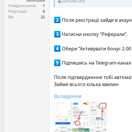
03.03.2026
yachudo.uno
н
Повідомлення
1
я
Репутація
0
Вік
22
Після реєстрації зайди в акаунт
Натисни кнопку “Реферали”.
Обери “Активувати бонус 2.00 
Підпишись на Telegram-канал 
Після підтвердження тобі автома
Займе всього кілька хвилин
Вкладення