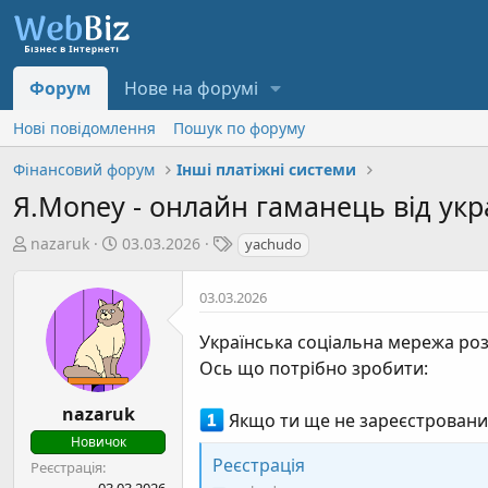
Форум
Нове на форумі
Нові повідомлення
Пошук по форуму
Фінансовий форум
Інші платіжні системи
Я.Money - онлайн гаманець від укр
А
Д
Т
nazaruk
03.03.2026
yachudo
в
а
е
т
т
г
03.03.2026
о
а
и
р
с
Українська соціальна мережа ро
т
т
Ось що потрібно зробити:
е
в
м
о
nazaruk
Якщо ти ще не зареєстровани
и
р
Новичок
е
Реєстрація
Реєстрація
н