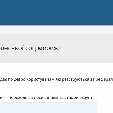
аїнської соц мережі
здає по 2євро користувачам які реєструються за рефер
й — переходь за посиланням та створи акаунт: