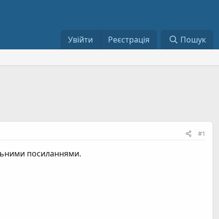
Увійти
Реєстрація
Пошук
#1
альними посиланнями.