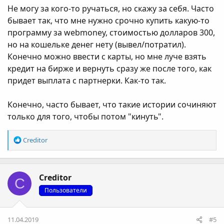
Не могу за кого-то ручаться, но скажу за себя. Часто
бывает так, что мне нужно срочно купить какую-то
программу за webmoney, стоимостью долларов 300,
но на кошельке денег нету (вывел/потратил).
Конечно можно ввести с карты, но мне луче взять
кредит на бирже и вернуть сразу же после того, как
придет выплата с партнерки. Как-то так.
Конечно, часто бывает, что такие истории сочиняют
только для того, чтобы потом "кинуть".
Р
Creditor
е
а
к
Creditor
ц
C
і
Пользователи
ї
:
11.04.2019
#5