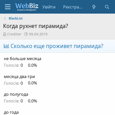
Увійти
Реєстрація
BlackList
Когда рухнет пирамида?
А
Д
Creditor
09.04.2019
в
а
т
т
Сколько еще проживет пирамида?
о
а
р
с
не больше месяца
т
т
Голосів:
0
0.0%
е
в
м
о
месяца два-три
и
р
е
Голосів:
0
0.0%
н
н
до полугода
я
Голосів:
0
0.0%
до года