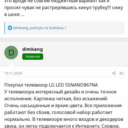
это вроде не совсем бюджетный вариант как я
просил чувак не растрерявшись кинул трубку!!! сижу
в шоке ...
Р
dimkang
,
pokryta
та
Svetlana 1
е
а
к
dimkang
ц
D
і
Новичок
ї
:
19.11.2020
#2
Покупал телевизор LG LED 55NANO867NA
У телевизора интересный дизайн и очень точное
исполнение. Картинка четкая, без искажений.
Очень насыщенные и яркие цвета. Все приложения
работают без сбоев, голосовой набор работает
нормально. В телевизоре много входов и декодеров
звука, он легко подключается к Интернету. Словом,