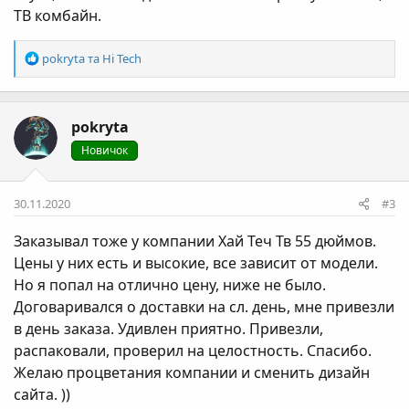
ТВ комбайн.
Р
pokryta
та
Hi Tech
е
а
к
pokryta
ц
і
Новичок
ї
:
30.11.2020
#3
Заказывал тоже у компании Хай Теч Тв 55 дюймов.
Цены у них есть и высокие, все зависит от модели.
Но я попал на отлично цену, ниже не было.
Договаривался о доставки на сл. день, мне привезли
в день заказа. Удивлен приятно. Привезли,
распаковали, проверил на целостность. Спасибо.
Желаю процветания компании и сменить дизайн
сайта. ))