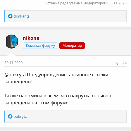
Останнє редагування модератором:
30.11.2020
Р
dimkang
е
а
к
nikone
ц
і
Команда форуму
Модератор
ї
:
30.11.2020
#4
@pokryta
Предупреждение: активные ссылки
запрещены!
Также напоминаю всем, что накрутка отзывов
запрещена на этом форуме.
Р
pokryta
е
а