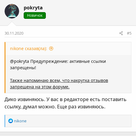
к
pokryta
ц
і
Новичок
ї
:
30.11.2020
#5
nikone сказав(ла):
@pokryta
Предупреждение: активные ссылки
запрещены!
Также напоминаю всем, что накрутка отзывов
запрещена на этом форуме.
Дико извиняюсь. У вас в редакторе есть поставить
ссылку, думал можно. Еще раз извиняюсь.
Р
nikone
е
а