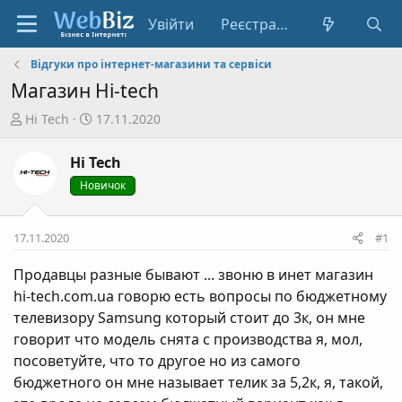
Увійти
Реєстрація
Відгуки про інтернет-магазини та сервіси
Магазин Hi-tech
А
Д
Hi Tech
17.11.2020
в
а
т
т
Hi Tech
о
а
Новичок
р
с
т
т
е
в
17.11.2020
#1
м
о
и
р
Продавцы разные бывают ... звоню в инет магазин
е
hi-tech.com.ua говорю есть вопросы по бюджетному
н
телевизору Samsung который стоит до 3к, он мне
н
говорит что модель снята с производства я, мол,
я
посоветуйте, что то другое но из самого
бюджетного он мне называет телик за 5,2к, я, такой,