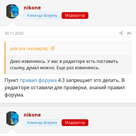
к
nikone
ц
і
Команда форуму
Модератор
ї
:
30.11.2020
#6
pokryta сказав(ла):
Дико извиняюсь. У вас в редакторе есть поставить
ссылку, думал можно. Еще раз извиняюсь.
Пункт
правил форума
4.3 запрещает это делать. В
редакторе оставили для проверки, знаний правил
форума.
nikone
Команда форуму
Модератор