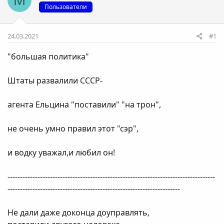
Пользователи
24.03.2021
#1
"большая политика"
Штаты развалили СССР-
агента Ельцина "поставили" "на трон",
не очень умно правил этот "сэр",
и водку уважал,и любил он!
-----------------------------------------------------------------------------------
---------------------------------------------------------------------
Не дали даже доконца доуправлять,