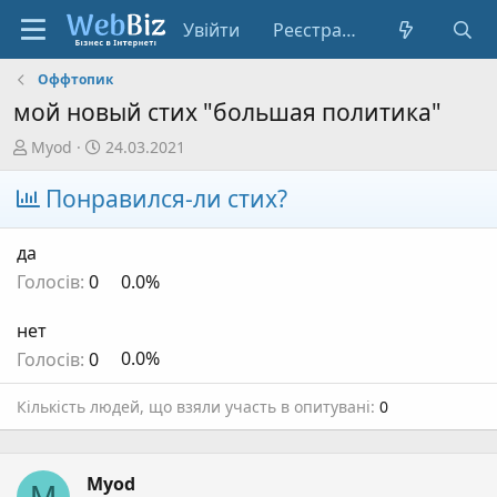
Увійти
Реєстрація
Оффтопик
мой новый стих "большая политика"
А
Д
Myod
24.03.2021
в
а
т
т
Понравился-ли стих?
о
а
р
с
да
т
т
Голосів:
0
0.0%
е
в
м
о
нет
и
р
е
Голосів:
0
0.0%
н
н
Кількість людей, що взяли участь в опитувані
0
я
Myod
M