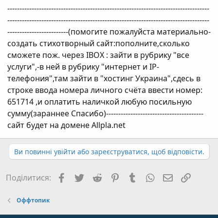
-----------------------------------------------------------------------------------
-----------------------------------------------------------------------------------
-------------------------(помогите пожалуйста материально-
создать стихотворный сайт:пополните,сколько
сможете пож. через IBOX : зайти в рубрику "все
услуги",-в ней в рубрику "интернет и IP-
телефония",там зайти в "хостинг Украина",сдесь в
строке ввода номера личного счёта ввести номер:
651714 ,и оплатить наличкой любую посильную
сумму(зараннее Спасибо)----------------------------------------
сайт будет на домене Allpla.net
Ви повинні увійти або зареєструватися, щоб відповісти.
Facebook
Twitter
Reddit
Pinterest
Tumblr
WhatsApp
E-mail
Посил
Поділитися:
Оффтопик