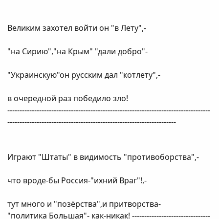
Великим захотел войти он "в Лету",-
"на Сирию","на Крым" "дали добро"-
"Украинскую"он русским дал "котлету",-
в очередной раз победило зло!
-----------------------------------------------------------------------------------
---------------------------------------------------------------------
Играют "Штаты" в видимость "противоборства",-
что вроде-бы Россия-"ихний Враг"!,-
тут много и "позёрства",и притворства-
"политика Большая"- как-никак! --------------------------------