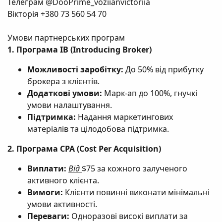
Телеграм @DooPrime_voziianvictoriia
н
Вікторія +380 73 560 54 70
я
Умови партнерських програм
1. Програма IB (Introducing Broker)
Можливості заробітку:
До 50% від прибутку
брокера з клієнтів.
Додаткові умови:
Марк-ап до 100%, гнучкі
умови налаштування.
Підтримка:
Надання маркетингових
матеріалів та цілодобова підтримка.
2. Програма CPA (Cost Per Acquisition)
Виплати:
Від
$75 за кожного залученого
активного клієнта.
Вимоги:
Клієнти повинні виконати мінімальні
умови активності.
Переваги:
Одноразові високі виплати за