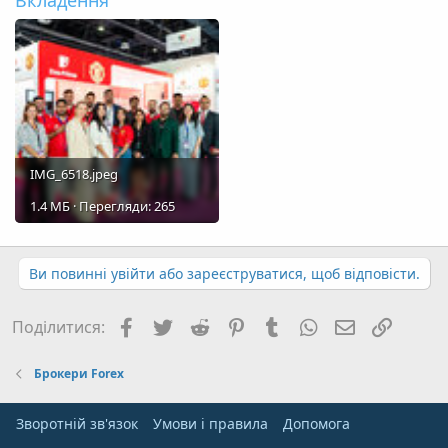
Вкладення
IMG_6518.jpeg
1.4 MБ · Перегляди: 265
Ви повинні увійти або зареєструватися, щоб відповісти.
Facebook
Twitter
Reddit
Pinterest
Tumblr
WhatsApp
E-mail
Посил
Поділитися:
Брокери Forex
Зворотній зв'язок
Умови і правила
Дoпoмoга