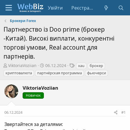
Увійти
Реєстрація
Брокери Forex
Партнерство із Doo prime (брокер
-Китай). Високі виплати, конкурентні
торгові умови, Real account для
партнерів.
А
Д
Т
ViktoriaVoziian
06.12.2024
xau
брокер
в
а
е
криптовалюта
партнёрская программа
фьючерси
т
т
г
о
а
и
ViktoriaVoziian
р
с
т
Новичок
т
е
в
м
о
06.12.2024
#1
и
р
е
Звертайтеся за деталями:
н