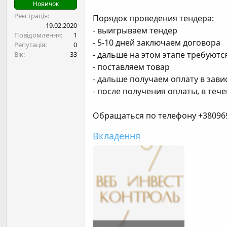
н
Новичок
я
Реєстрація
Порядок проведения тендера:
19.02.2020
- выигрываем тендер
Повідомлення
1
- 5-10 дней заключаем договора
Репутація
0
- дальше на этом этапе требуютс
Вік
33
- поставляем товар
- дальше получаем оплату в зави
- после получения оплаты, в теч
Обращаться по телефону +38096
Вкладення