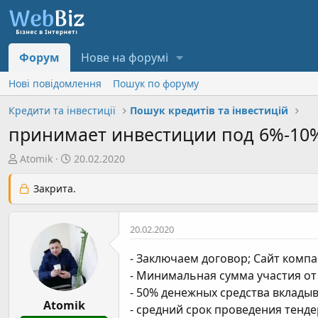
Форум
Нове на форумі
Нові повідомлення
Пошук по форуму
Кредити та інвестиції
Пошук кредитів та інвестицій
принимает инвестиции под 6%-10%
А
Д
Atomik
20.02.2020
в
а
т
т
Закрита.
о
а
р
с
20.02.2020
т
т
е
в
- Заключаем договор; Сайт компа
м
о
- Минимальная сумма участия от 
и
р
- 50% денежных средства вклады
е
Atomik
н
- средний срок проведения тенде