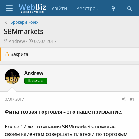
Увійти
Реєстрація
Брокери Forex
SBMmarkets
А
Д
Andrew
07.07.2017
в
а
т
т
Закрита.
о
а
р
с
Andrew
т
т
е
в
Новичок
м
о
и
р
07.07.2017
#1
е
н
Финансовая торговля – это наше призвание.
н
я
Более 12 лет компания
SBMmarkets
помогает
своим клиентам совершать платежи по торговым