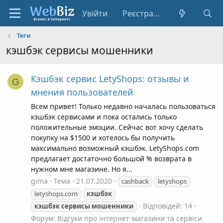
Увійти
Реєстрація
Теги
кэшбэк сервисы мошенники
Кэшбэк сервис LetyShops: отзывы и
G
мнения пользователей
Всем привет! Только недавно началась пользоваться
кэшбэк сервисами и пока остались только
положительные эмоции. Сейчас вот хочу сделать
покупку на $1500 и хотелось бы получить
максимально возможный кэшбэк. LetyShops.com
предлагает достаточно большой % возврата в
нужном мне магазине. Но я...
gima
Тема
21.07.2020
cashback
letyshops
letyshops.com
кэшбэк
Відповідей: 14
кэшбэк
сервисы
мошенники
Форум:
Відгуки про інтернет-магазини та сервіси