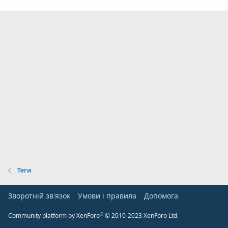
Теги
Зворотній зв'язок
Умови і правила
Дoпoмoга
®
Community platform by XenForo
© 2010-2023 XenForo Ltd.