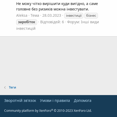
Не можу чітко вирішити куди вигідно, а саме
головне без ризиків можна інвестувати.
Aleksa
Тема
28.03.2023
інвестиції
бізнес
Відповідей: 6
Форум:
Інші види
заробіток
інвестицій
Теги
Зворотній зв'язок
Умови і правила
Дoпoмoга
®
Community platform by XenForo
© 2010-2023 XenForo Ltd.