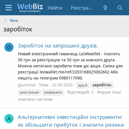
Увійти
Реєстрація
Теги
заробіток
Заробіток на запрошені друзів.
G
Новий електронний гаманець LeoWaellet - платить
50 грн за реєстрацію та 50 грн за кожного друга.
Можна непогано заробити поки діє акція. Силка для
реєстрації leowallet.me/ref/2203168025082602 Або
пишіть на телеграм 0980117090.
gluschuk
Тема
22.05.2023
друзі
заробіток
Відповідей: 2
Форум:
Інші
реєстрація
реферали
платіжні системи
Альтернативні інвестиційні інструменти:
A
як збільшити прибуток і знизити ризики