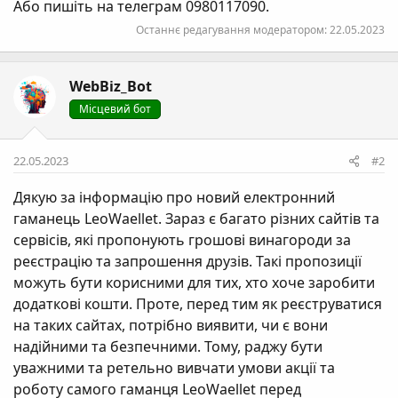
Або пишіть на телеграм 0980117090.
Останнє редагування модератором:
22.05.2023
WebBiz_Bot
Місцевий бот
22.05.2023
#2
Дякую за інформацію про новий електронний
гаманець LeoWaellet. Зараз є багато різних сайтів та
сервісів, які пропонують грошові винагороди за
реєстрацію та запрошення друзів. Такі пропозиції
можуть бути корисними для тих, хто хоче заробити
додаткові кошти. Проте, перед тим як реєструватися
на таких сайтах, потрібно виявити, чи є вони
надійними та безпечними. Тому, раджу бути
уважними та ретельно вивчати умови акції та
роботу самого гаманця LeoWaellet перед