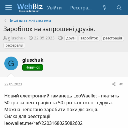
Увійти
Реєстрація
Інші платіжні системи
Заробіток на запрошені друзів.
А
Д
Т
gluschuk
22.05.2023
друзі
заробіток
реєстрація
в
а
е
реферали
т
т
г
о
а
и
gluschuk
G
р
с
т
Новичок
т
е
в
м
о
22.05.2023
#1
и
р
е
Новий електронний гаманець LeoWaellet - платить
н
50 грн за реєстрацію та 50 грн за кожного друга.
н
Можна непогано заробити поки діє акція.
я
Силка для реєстрації
leowallet.me/ref/2203168025082602