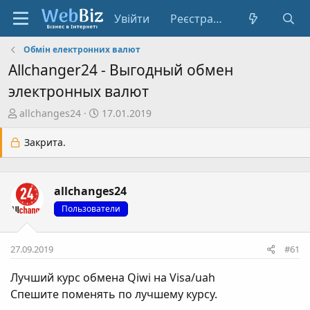
Увійти
Реєстрація
Обмін електронних валют
Allchanger24 - Выгодный обмен
электронных валют
А
Д
allchanges24
17.01.2019
в
а
т
т
Закрита.
о
а
р
с
т
т
allchanges24
е
в
Пользователи
м
о
и
р
е
27.09.2019
#61
н
н
Лучший курс обмена Qiwi на Visa/uah
я
Спешите поменять по лучшему курсу.