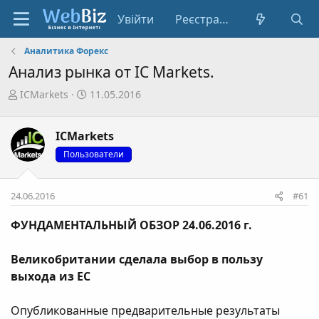
Увійти
Реєстрація
Аналитика Форекс
Анализ рынка от IC Markets.
А
Д
ICMarkets
11.05.2016
в
а
т
т
ICMarkets
о
а
р
с
Пользователи
т
т
е
в
24.06.2016
#61
м
о
и
р
ФУНДАМЕНТАЛЬНЫЙ ОБЗОР 24.06.2016 г.
е
н
Великобритании сделала выбор в пользу
н
я
выхода из ЕС
Опубликованные предварительные результаты