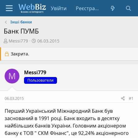
Увійти
Реєстрація
Інші банки
Банк ПУМБ
А
Д
Messi779
06.03.2015
в
а
т
т
Закрита.
о
а
р
с
Messi779
т
т
M
е
в
Пользователи
м
о
и
р
06.03.2015
#1
е
н
Перший Украінський Міжнародний Банк був
н
заснований в 1991 році. Банк входить в десятку
я
найбільших банків Украіни. Головним акціонером
банку є ТОВ " СКМ Фінанс", це 92,24% акціонерного