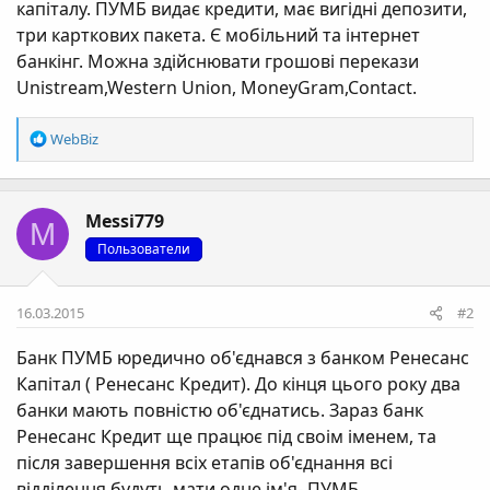
капіталу. ПУМБ видає кредити, має вигідні депозити,
три карткових пакета. Є мобільний та інтернет
банкінг. Можна здійснювати грошові перекази
Unistream,Western Union, MoneyGram,Contact.
Р
WebBiz
е
а
к
Messi779
ц
M
і
Пользователи
ї
:
16.03.2015
#2
Банк ПУМБ юредично об'єднався з банком Ренесанс
Капітал ( Ренесанс Кредит). До кінця цього року два
банки мають повністю об'єднатись. Зараз банк
Ренесанс Кредит ще працює під своім іменем, та
після завершення всіх етапів об'єднання всі
відділення будуть мати одне ім'я- ПУМБ.