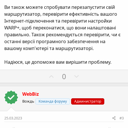
Ви також можете спробувати перезапустити свій
маршрутизатор, перевірити ефективність вашого
Інтернет-підключення та перевірити настройки
WARP+, щоб переконатися, що вони налаштовані
правильно. Також рекомендується перевірити, чи є
останні версії програмного забезпечення на
вашому комп'ютері та маршрутизаторі.
Надіюся, це допоможе вам вирішити проблему.
П
Н
0
о
е
з
г
WebBiz
и
а
Вождь
Команда форуму
Администратор
т
т
и
и
в
в
25.03.2023
#3
н
н