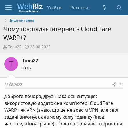
Увійти
Реєстрація
Інші питання
Чому пропадає інтернет з CloudFlare
WARP+?
А
Д
Толя22
28.08.2022
в
а
т
т
Толя22
Т
о
а
Гість
р
с
т
т
е
в
28.08.2022
#1
м
о
и
р
Доброго вечора, друзі! Така ось ситуація:
е
використовую додаток на комп'ютері CloudFlare
н
WARP+ як VPN (знаю, що це не зовсім VPN, але свої
н
задачі виконує), але чому кожу годинку (іноді
я
частіше, а іноді рідше), просто пропадає інтернет на