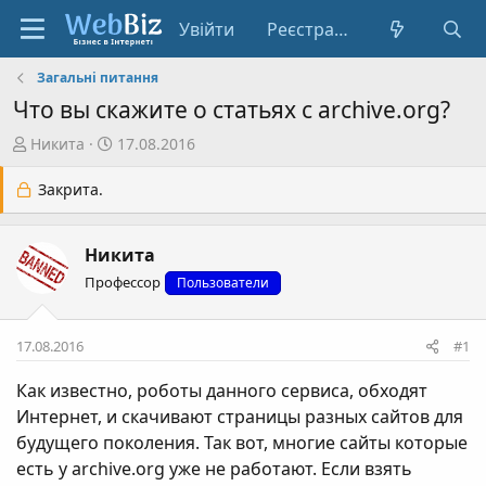
Увійти
Реєстрація
Загальні питання
Что вы скажите о статьях с archive.org?
А
Д
Никита
17.08.2016
в
а
т
т
Закрита.
о
а
р
с
Никита
т
т
е
в
Профессор
Пользователи
м
о
и
р
17.08.2016
#1
е
н
Как известно, роботы данного сервиса, обходят
н
Интернет, и скачивают страницы разных сайтов для
я
будущего поколения. Так вот, многие сайты которые
есть у archive.org уже не работают. Если взять