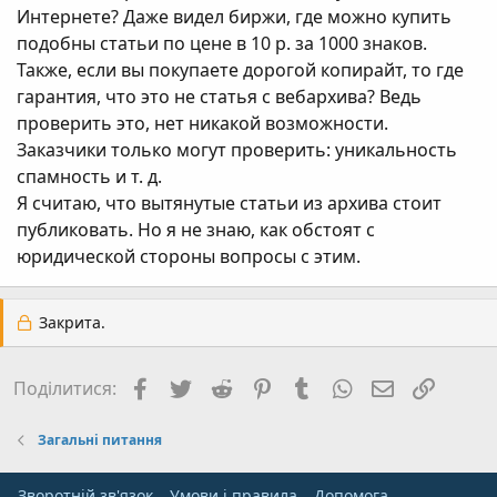
Интернете? Даже видел биржи, где можно купить
подобны статьи по цене в 10 р. за 1000 знаков.
Также, если вы покупаете дорогой копирайт, то где
гарантия, что это не статья с вебархива? Ведь
проверить это, нет никакой возможности.
Заказчики только могут проверить: уникальность
спамность и т. д.
Я считаю, что вытянутые статьи из архива стоит
публиковать. Но я не знаю, как обстоят с
юридической стороны вопросы с этим.
Закрита.
Facebook
Twitter
Reddit
Pinterest
Tumblr
WhatsApp
E-mail
Посил
Поділитися:
Загальні питання
Зворотній зв'язок
Умови і правила
Дoпoмoга