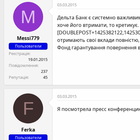
03.03.2015
M
Дельта Банк є системно важливим 
хоче його втримати, то кретикує.
[DOUBLEPOST=1425382122,1425305
Messi779
отримають своі вклади повністю, 
Пользователи
Фонд гарантування повернення вкл
Реєстрація
19.01.2015
Повідомлення
237
Репутація
45
03.03.2015
F
Я посмотрела пресс конференцию
Ferka
Пользователи