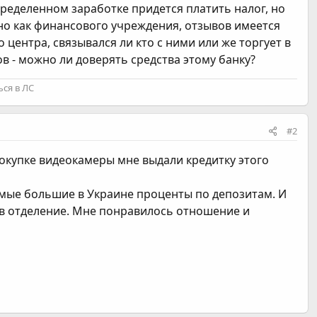
ределенном заработке придется платить налог, но
нно как финансового учреждения, отзывов имеется
центра, связывался ли кто с ними или же торгует в
 - можно ли доверять средства этому банку?
ся в ЛС
#2
покупке видеокамеры мне выдали кредитку этого
самые большие в Украине проценты по депозитам. И
тив отделение. Мне понравилось отношение и