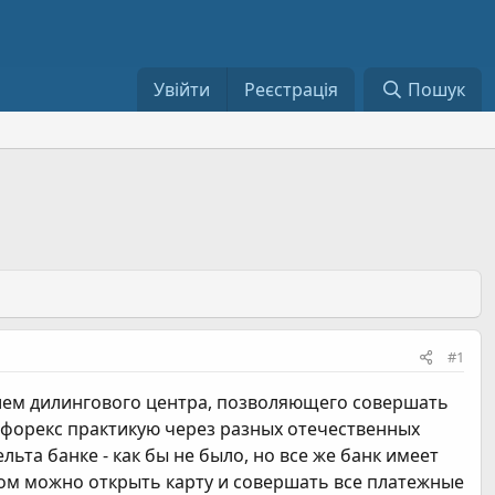
Увійти
Реєстрація
Пошук
#1
чием дилингового центра, позволяющего совершать
 форекс практикую через разных отечественных
ьта банке - как бы не было, но все же банк имеет
ром можно открыть карту и совершать все платежные