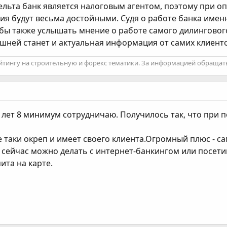
ельта банк является налоговым агентом, поэтому при оп
вия будут весьма достойными. Судя о работе банка име
бы также услышать мнение о работе самого дилингового 
ней станет и актуальная информация от самих клиентов
йтингу на строительную и форекс тематики. За информацией обращать
м лет 8 минимум сотрудничаю. Получилось так, что при 
е таки окреп и имеет своего клиента.Огромный плюс - 
се сейчас можно делать с интернет-банкингом или посе
ита на карте.