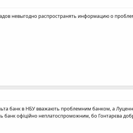
адов невыгодно распространять информацию о проблемах
ьта банк в НБУ вважають проблемним банком, а Луценнк
ють банк офіційно неплатоспроможним, бо Гонтарєва добр