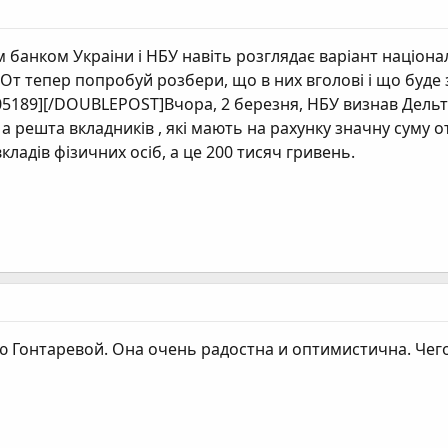
банком Украіни і НБУ навіть розглядає варіант націонал
 От тепер попробуй розбери, що в них вголові і що буде
189][/DOUBLEPOST]Вчора, 2 березня, НБУ визнав Дельта
а решта вкладників , які мають на рахунку значну суму 
адів фізичних осіб, а це 200 тисяч гривень.
 Гонтаревой. Она очень радостна и оптимистична. Чего