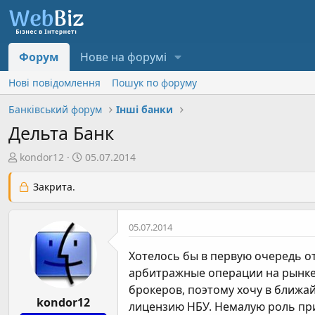
Форум
Нове на форумі
Нові повідомлення
Пошук по форуму
Банківський форум
Інші банки
Дельта Банк
А
Д
kondor12
05.07.2014
в
а
т
т
Закрита.
о
а
р
с
05.07.2014
т
т
е
в
Хотелось бы в первую очередь о
м
о
арбитражные операции на рынке 
и
р
брокеров, поэтому хочу в ближай
е
kondor12
н
лицензию НБУ. Немалую роль при