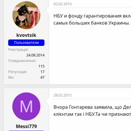
02.02.2015
НБУ и фонду гарантирования вкл
самых больших банков Украины.
kvovtsik
Пользователи
Реєстрація
24.08.2014
Повідомлення
115
Репутація
17
Вік
47
28.02.2015
M
Вчора Гонтарева заявила, що Дел
клієнтам так і НБУ.Та чи призна
Messi779