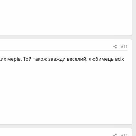
#11
ьких мерів. Той також завжди веселий, любимець всіх
#12