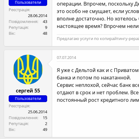
н
Пользователи
операции. Впрочем, поскольку Д
я
Реєстрація
это особо не смущает, если усло
28.06.2014
вполне достаточно. Но хотелось 
Повідомлення
43
настоящее время? Впрочем нелиш
Репутація
9
Вік
48
Предлагаю услуги по копирайтингу-рера
07.07.2014
Я уже с Дельтой как и с Привато
банка и потом по накатанной.
Сервис неплохой, сейчас банк вс
сергей 55
отдают в срок и нет проблем. В
Пользователи
постоянный рост кредитного лим
Реєстрація
25.06.2014
Повідомлення
15
Репутація
2
Вік
49