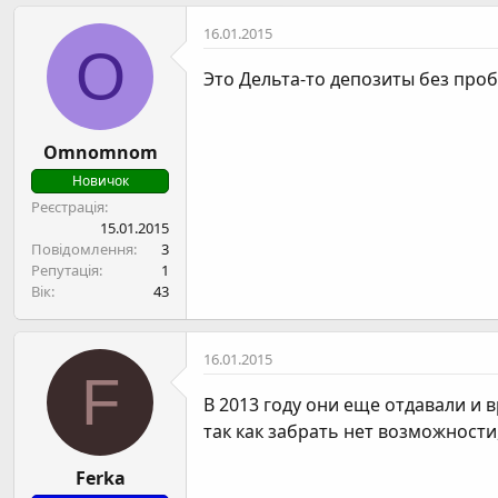
16.01.2015
O
Это Дельта-то депозиты без проб
Omnomnom
Новичок
Реєстрація
15.01.2015
Повідомлення
3
Репутація
1
Вік
43
16.01.2015
F
В 2013 году они еще отдавали и 
так как забрать нет возможности
Ferka