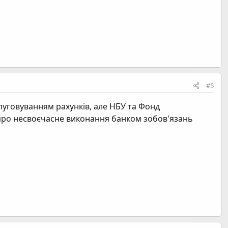
#5
луговуванням рахунків, але НБУ та Фонд
и про несвоєчасне виконання банком зобов'язань