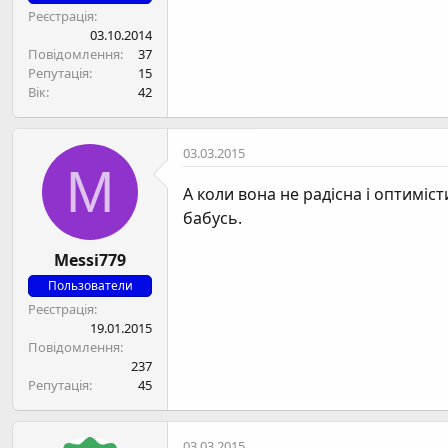
Реєстрація
03.10.2014
Повідомлення
37
Репутація
15
Вік
42
03.03.2015
M
А коли вона не радісна і оптиміс
бабусь.
Messi779
Пользователи
Реєстрація
19.01.2015
Повідомлення
237
Репутація
45
03.03.2015