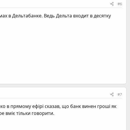
#6
 в Дельтабанке. Ведь Дельта входит в десятку
#7
о в прямому ефірі сказав, що банк винен гроші як
е вміє тільки говорити.