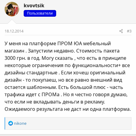
kvovtsik
Пользователи
18.12.2014
#3
У меня на платформе ПРОМ ЮА мебельный
магазин . Запустили недавно. Стоимость пакета
3000 грн. в год. Могу сказать , что есть в принципе
некоторые ограничения по функциональности+ все
дизайны стандартные . Если хочеш оригинальный
дизайн - то покупаеш, но все равно внешний вид
остается шаблонным. Есть большой плюс - часть
трафика идет с ПРОМа . Но я честно говоря думаю,
что если не вкладывать деньги в рекламу.
Ожидаемого результата не даст ни одна платформа.
Р
nikone
е
а