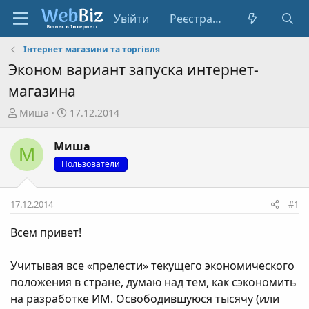
Увійти
Реєстрація
Інтернет магазини та торгівля
Эконом вариант запуска интернет-
магазина
А
Д
Миша
17.12.2014
в
а
т
т
Миша
М
о
а
Пользователи
р
с
т
т
е
в
17.12.2014
#1
м
о
и
р
Всем привет!
е
н
Учитывая все «прелести» текущего экономического
н
положения в стране, думаю над тем, как сэкономить
я
на разработке ИМ. Освободившуюся тысячу (или