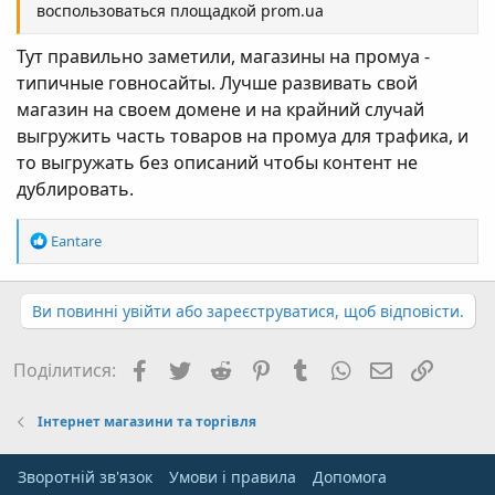
воспользоваться площадкой prom.ua
Тут правильно заметили, магазины на промуа -
типичные говносайты. Лучше развивать свой
магазин на своем домене и на крайний случай
выгружить часть товаров на промуа для трафика, и
то выгружать без описаний чтобы контент не
дублировать.
Р
Eantare
е
а
к
Ви повинні увійти або зареєструватися, щоб відповісти.
ц
і
ї
Facebook
Twitter
Reddit
Pinterest
Tumblr
WhatsApp
E-mail
Посил
Поділитися:
:
Інтернет магазини та торгівля
Зворотній зв'язок
Умови і правила
Дoпoмoга