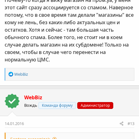
Почему-то когда я вижу магазин на пром.уа, у меня
этот сайт сразу ассоциируется со спамом. Наверное
потому, что в свое время там делали "магазины" все
кому не лень, без каких-либо актуальных цен и
остатков. Хотя и сейчас - там большая часть
обычного спама. Более того, не стоит ни в коем
случае делать магазин на их субдомене! Только на
своем, чтобы в случае чего перенести на
нормальную ЦМС.
Р
WebBiz
е
а
к
WebBiz
ц
і
Вождь
Команда форуму
Администратор
ї
:
14.01.2016
#13