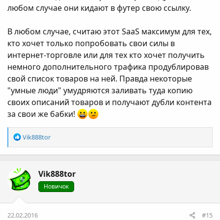
любом случае они кидают в футер свою ссылку.
В любом случае, считаю этот SaaS максимум для тех,
кто хочет только попробовать свои силы в
интернет-торговле или для тех кто хочет получить
немного дополнительного трафика продублировав
свой список товаров на ней. Правда некоторые
"умные люди" умудряются заливать туда копию
своих описаний товаров и получают дубли контента
за свои же бабки!
Р
Vik888tor
е
а
к
Vik888tor
ц
і
Новичок
ї
:
22.02.2016
#15