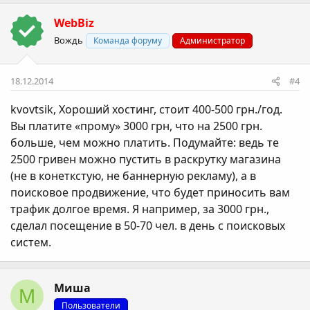
к
WebBiz
ц
і
Вождь
Команда форуму
Администратор
ї
:
18.12.2014
#4
kvovtsik
, Хороший хостинг, стоит 400-500 грн./год.
Вы платите «прому» 3000 грн, что на 2500 грн.
больше, чем можно платить. Подумайте: ведь те
2500 гривен можно пустить в раскрутку магазина
(не в конеткстую, не баннерную рекламу), а в
поисковое продвижение, что будет приносить вам
трафик долгое время. Я например, за 3000 грн.,
сделал посещение в 50-70 чел. в день с поисковых
систем.
Миша
М
Пользователи