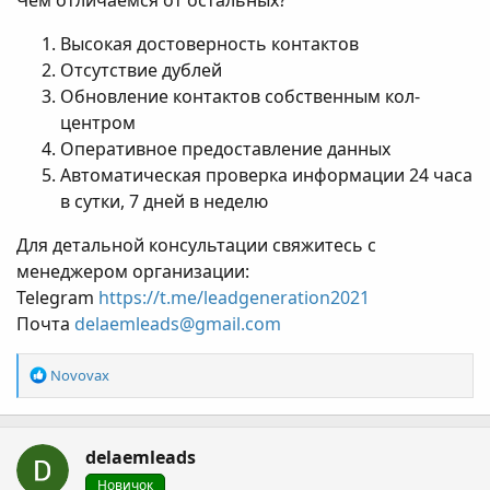
Чем отличаемся от остальных?
Высокая достоверность контактов
Отсутствие дублей
Обновление контактов собственным кол-
центром
Оперативное предоставление данных
Автоматическая проверка информации 24 часа
в сутки, 7 дней в неделю
Для детальной консультации свяжитесь с
менеджером организации:
Telegram
https://t.me/leadgeneration2021
Почта
delaemleads@gmail.com
Р
Novovax
е
а
к
delaemleads
ц
і
Новичок