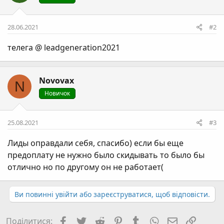
ї
:
28.06.2021
#2
телега @ leadgeneration2021
Novovax
N
Новичок
25.08.2021
#3
Лиды оправдали себя, спасибо) если бы еще
предоплату не нужно было скидывать то было бы
отлично но по другому он не работает(
Ви повинні увійти або зареєструватися, щоб відповісти.
Facebook
Twitter
Reddit
Pinterest
Tumblr
WhatsApp
E-mail
Посил
Поділитися: