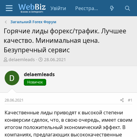
Увійти
Реєстрація
Загальний Forex Форум
Горячие лиды форекс/трафик. Лучшее
качество. Минимальная цена.
Безупречный сервис
А
Д
delaemleads
28.06.2021
в
а
т
т
delaemleads
о
а
Новичок
р
с
т
т
е
в
28.06.2021
#1
м
о
и
р
Качественные лиды приводят к высокой степени
е
конверсии сделок, что, в свою очередь, имеет своим
н
итогом положительный экономический эффект. В
н
компаниях, предлагающих высококачественные
я