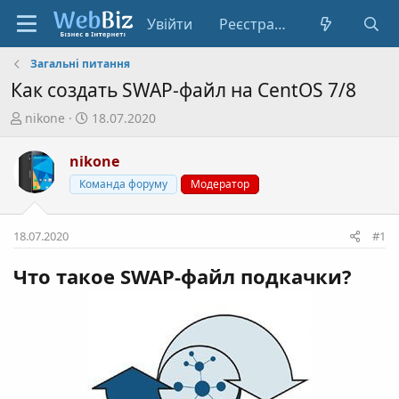
Увійти
Реєстрація
Загальні питання
Как создать SWAP-файл на CentOS 7/8
А
Д
nikone
18.07.2020
в
а
т
т
nikone
о
а
Команда форуму
Модератор
р
с
т
т
е
в
18.07.2020
#1
м
о
и
р
Что такое SWAP-файл подкачки?
е
н
н
я