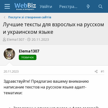
Увійти
Реєстрація
Послуги зі створення сайтів
Лучшие тексты для взрослых на русском
и украинском языке
А
Д
Elema1307
20.11.2023
в
а
т
т
Elema1307
о
а
Новичок
р
с
т
т
е
в
20.11.2023
#1
м
о
и
р
Здравствуйте! Предлагаю вашему вниманию
е
написание текстов на русском языке адалт-
н
тематики:
н
я