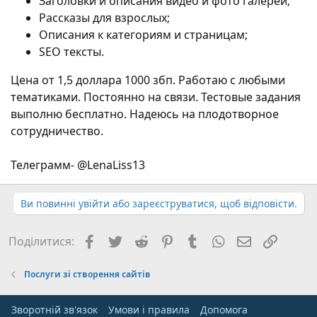
Заголовки и описания видео и фото галерей;
Рассказы для взрослых;
Описания к категориям и страницам;
SEO тексты.
Цена от 1,5 доллара 1000 збп. Работаю с любыми
тематиками. Постоянно на связи. Тестовые задания
выполню бесплатно. Надеюсь на плодотворное
сотрудничество.
Телеграмм- @LenaLiss13
Ви повинні увійти або зареєструватися, щоб відповісти.
Facebook
Twitter
Reddit
Pinterest
Tumblr
WhatsApp
E-mail
Посил
Поділитися:
Послуги зі створення сайтів
Зворотній зв'язок
Умови і правила
Дoпoмoга