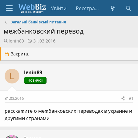
Увійти
Реєстрація
Загальні банківські питання
межбанковский перевод
А
Д
lenin89
31.03.2016
в
а
т
т
Закрита.
о
а
р
с
lenin89
т
т
L
е
в
Новичок
м
о
и
р
31.03.2016
#1
е
н
расскажите о межбанковских переводах в украине и
н
другими странами
я