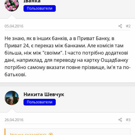
Іванка
Пользователи
05.04.2016
#2
Не знаю, як в інших банків, а в Приват Банку, в
Приват 24, є переказ між банками. Але комісія там
більша, ніж між "своіми". І часто потрібно додаткові
дані, наприклад, для переводу на картку Ощадбанку
потрібно самому вказати повне прізвище, ім'я та по-
батькові.
Никита Шевчук
Пользователи
26.04.2016
#3
Іванка сказав(ла):