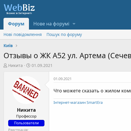
Форум
Нове на форумі
Нові повідомлення
Пошук по форуму
Київ
Отзывы о ЖК А52 ул. Артема (Сече
А
Д
Никита
01.09.2021
в
а
т
т
01.09.2021
о
а
р
с
Что можете сказать о жилом ком
т
т
е
в
Інтернет-магазин SmartEra
м
о
Никита
и
р
Профессор
е
Пользователи
н
Реєстрація