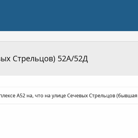
вых Стрельцов) 52А/52Д
плексе А52 на, что на улице Сечевых Стрельцов (бывшая