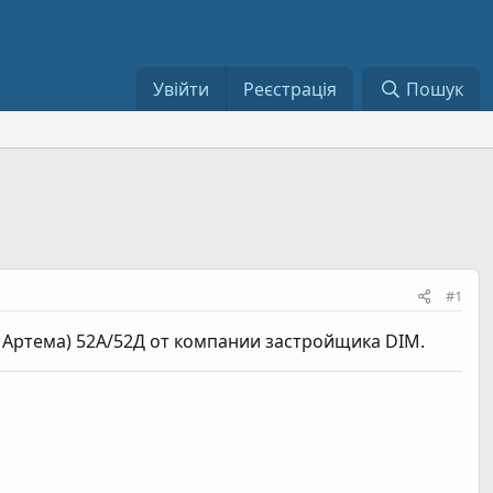
Увійти
Реєстрація
Пошук
#1
 Артема) 52А/52Д от компании застройщика DIM.