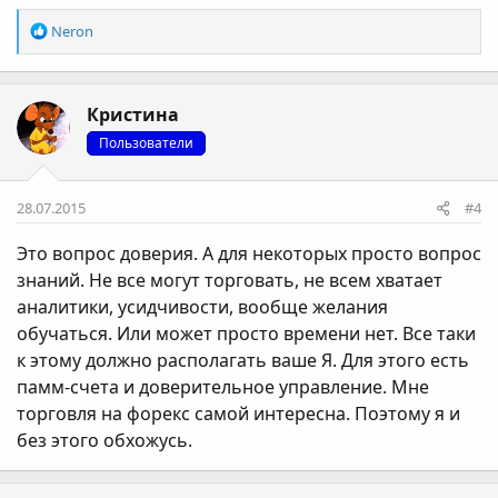
Р
Neron
е
а
к
Кристина
ц
і
Пользователи
ї
:
28.07.2015
#4
Это вопрос доверия. А для некоторых просто вопрос
знаний. Не все могут торговать, не всем хватает
аналитики, усидчивости, вообще желания
обучаться. Или может просто времени нет. Все таки
к этому должно располагать ваше Я. Для этого есть
памм-счета и доверительное управление. Мне
торговля на форекс самой интересна. Поэтому я и
без этого обхожусь.