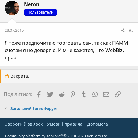
Neron
Пользователи
28.07.2015
#5
Я тоже предпочитаю торговать сам, так как ПАММ
счетам я не доверяю. И мне кажется, что
WebBiz
,
прав.
Закрита.
Facebook
Twitter
Reddit
Pinterest
Tumblr
WhatsApp
E-mail
Посил
Поділитися:
Загальний Forex Форум
Зворотній зв'язок
Умови і правила
Дoпoмoга
®
Community platform by XenForo
© 2010-2023 XenForo Ltd.