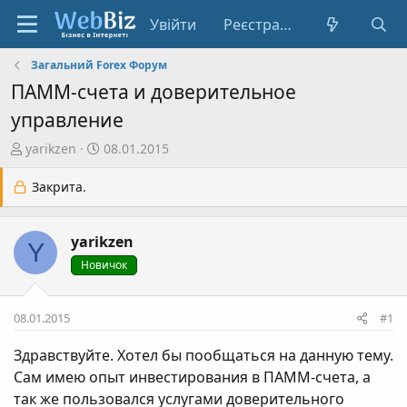
Увійти
Реєстрація
Загальний Forex Форум
ПАММ-счета и доверительное
управление
А
Д
yarikzen
08.01.2015
в
а
т
т
Закрита.
о
а
р
с
yarikzen
т
т
Y
е
в
Новичок
м
о
и
р
08.01.2015
#1
е
н
Здравствуйте. Хотел бы пообщаться на данную тему.
н
Сам имею опыт инвестирования в ПАММ-счета, а
я
так же пользовался услугами доверительного