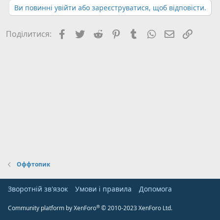
Ви повинні увійти або зареєструватися, щоб відповісти.
Facebook
Twitter
Reddit
Pinterest
Tumblr
WhatsApp
E-mail
Посил
Поділитися:
Оффтопик
Зворотній зв'язок
Умови і правила
Дoпoмoга
®
Community platform by XenForo
© 2010-2023 XenForo Ltd.