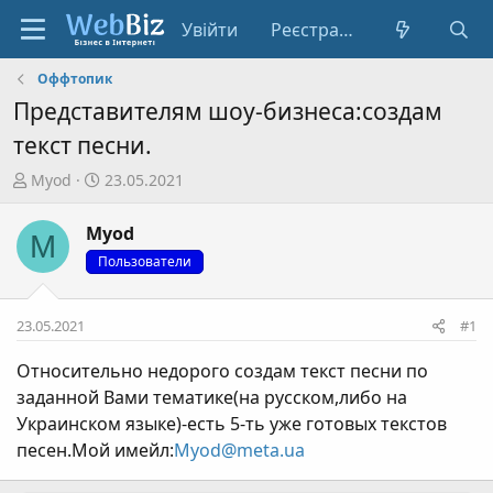
Увійти
Реєстрація
Оффтопик
Представителям шоу-бизнеса:создам
текст песни.
А
Д
Myod
23.05.2021
в
а
т
т
Myod
M
о
а
Пользователи
р
с
т
т
е
в
23.05.2021
#1
м
о
и
р
Относительно недорого создам текст песни по
е
заданной Вами тематике(на русском,либо на
н
Украинском языке)-есть 5-ть уже готовых текстов
н
песен.Мой имейл:
Myod@meta.ua
я