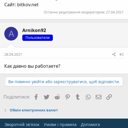
Сайт: bitkov.net
Останнє редагування модератором:
27.04.2021
Arnikon92
A
Пользователи
28.04.2021
#2
Как давно вы работаете?
Ви повинні увійти або зареєструватися, щоб відповісти.
Facebook
Twitter
Reddit
Pinterest
Tumblr
WhatsApp
E-mail
Посил
Поділитися:
Обмін електронних валют
Зворотній зв'язок
Умови і правила
Дoпoмoга