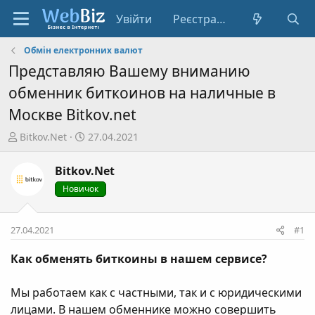
Увійти
Реєстрація
Обмін електронних валют
Представляю Вашему вниманию
обменник биткоинов на наличные в
Москве Bitkov.net
А
Д
Bitkov.Net
27.04.2021
в
а
т
т
Bitkov.Net
о
а
Новичок
р
с
т
т
е
в
27.04.2021
#1
м
о
и
р
Как обменять биткоины в нашем сервисе?
е
н
Мы работаем как с частными, так и с юридическими
н
лицами. В нашем обменнике можно совершить
я