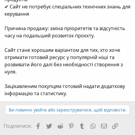
✔ Сайт не потребує спеціальних технічних знань для
керування
Причина продажу: зміна пріоритетів та відсутність
часу на подальший розвиток проєкту.
Сайт стане хорошим варіантом для тих, хто хоче
отримати готовий ресурс у популярній ніші та
розвивати його далі без необхідності створення з
нуля.
Зацікавленим покупцям готовий надати додаткову
інформацію та статистику.
Ви повинні увійти або зареєструватися, щоб відповісти.
Facebook
Twitter
Reddit
Pinterest
Tumblr
WhatsApp
E-mail
Посил
Поділитися: