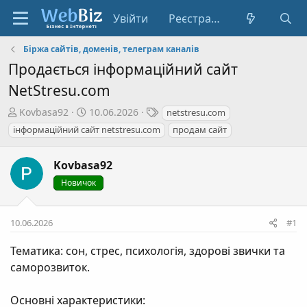
Увійти
Реєстрація
Біржа сайтів, доменів, телеграм каналів
Продається інформаційний сайт
NetStresu.com
А
Д
Т
Kovbasa92
10.06.2026
netstresu.com
в
а
е
інформаційний сайт netstresu.com
продам сайт
т
т
г
о
а
и
Kovbasa92
р
с
т
Новичок
т
е
в
м
о
10.06.2026
#1
и
р
е
Тематика: сон, стрес, психологія, здорові звички та
н
саморозвиток.
н
я
Основні характеристики: