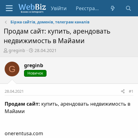
Увійти
Реєстрація
Біржа сайтів, доменів, телеграм каналів
Продам сайт: купить, арендовать
недвижимость в Майами
А
Д
greginb
28.04.2021
в
а
т
т
greginb
G
о
а
Новичок
р
с
т
т
е
в
28.04.2021
#1
м
о
и
р
Продам сайт:
купить, арендовать недвижимость в
е
Майами
н
н
я
onerentusa.com