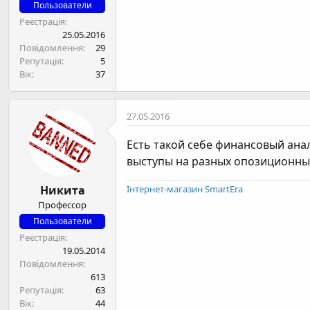
н
Пользователи
я
Реєстрація
25.05.2016
Повідомлення
29
Репутація
5
Вік
37
27.05.2016
Есть такой себе финансовый анал
выступы на разных опозиционных
Никита
Інтернет-магазин SmartEra
Профессор
Пользователи
Реєстрація
19.05.2014
Повідомлення
613
Репутація
63
Вік
44