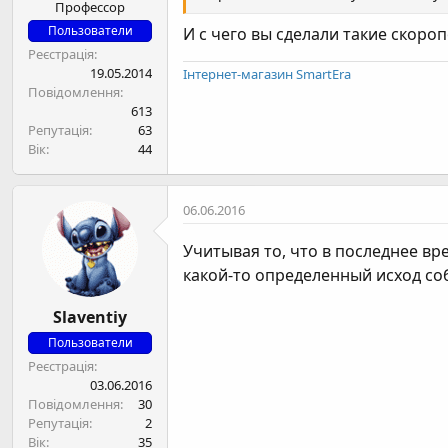
Профессор
Пользователи
И с чего вы сделали такие скоро
Реєстрація
19.05.2014
Інтернет-магазин SmartEra
Повідомлення
613
Репутація
63
Вік
44
06.06.2016
Учитывая то, что в последнее вр
какой-то определенный исход соб
Slaventiy
Пользователи
Реєстрація
03.06.2016
Повідомлення
30
Репутація
2
Вік
35