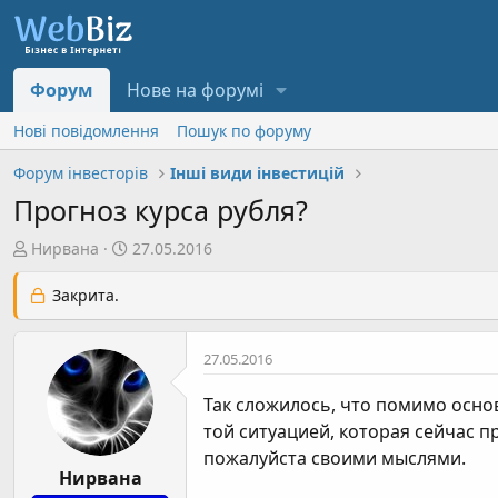
Форум
Нове на форумі
Нові повідомлення
Пошук по форуму
Форум інвесторів
Інші види інвестицій
Прогноз курса рубля?
А
Д
Нирвана
27.05.2016
в
а
т
т
Закрита.
о
а
р
с
27.05.2016
т
т
е
в
Так сложилось, что помимо основ
м
о
той ситуацией, которая сейчас п
и
р
пожалуйста своими мыслями.
е
Нирвана
н