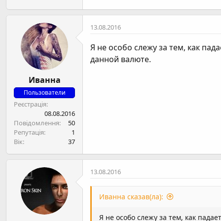
13.08.2016
Я не особо слежу за тем, как па
данной валюте.
Иванна
Пользователи
Реєстрація
08.08.2016
Повідомлення
50
Репутація
1
Вік
37
13.08.2016
Иванна сказав(ла):
Я не особо слежу за тем, как пада