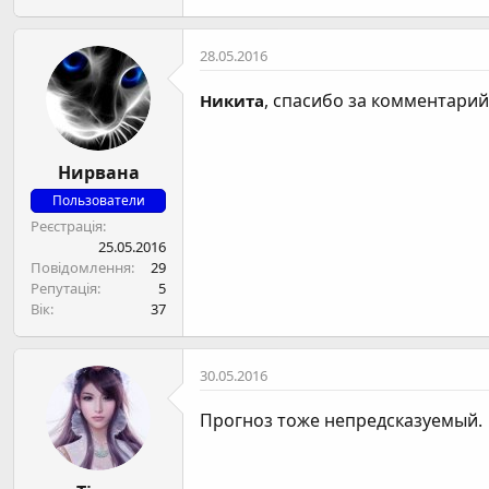
28.05.2016
, спасибо за комментарий
Никита
Нирвана
Пользователи
Реєстрація
25.05.2016
Повідомлення
29
Репутація
5
Вік
37
30.05.2016
Прогноз тоже непредсказуемый.