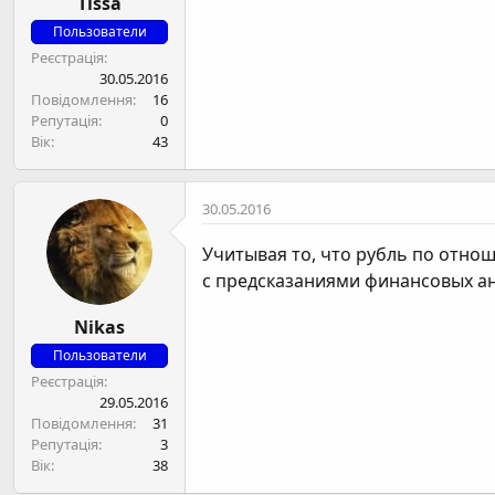
Tissa
Пользователи
Реєстрація
30.05.2016
Повідомлення
16
Репутація
0
Вік
43
30.05.2016
Учитывая то, что рубль по отнош
с предсказаниями финансовых ана
Nikas
Пользователи
Реєстрація
29.05.2016
Повідомлення
31
Репутація
3
Вік
38