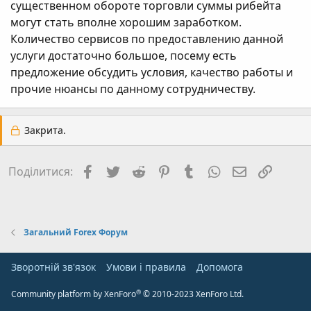
существенном обороте торговли суммы рибейта
могут стать вполне хорошим заработком.
Количество сервисов по предоставлению данной
услуги достаточно большое, посему есть
предложение обсудить условия, качество работы и
прочие нюансы по данному сотрудничеству.
Закрита.
Facebook
Twitter
Reddit
Pinterest
Tumblr
WhatsApp
E-mail
Посил
Поділитися:
Загальний Forex Форум
Зворотній зв'язок
Умови і правила
Дoпoмoга
®
Community platform by XenForo
© 2010-2023 XenForo Ltd.