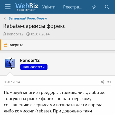
Увійти
Реєстрація
Загальний Forex Форум
Rebate-сервисы форекс
А
Д
kondor12
05.07.2014
в
а
т
т
Закрита.
о
а
р
с
kondor12
т
т
е
в
Пользователи
м
о
и
р
05.07.2014
#1
е
н
Пожалуй многие трейдеры сталкивались, либо же
н
торгуют на рынке форекс по партнерскому
я
соглашению с сервисами возврата части спреда
либо комиссии (rebate). При довольно таки