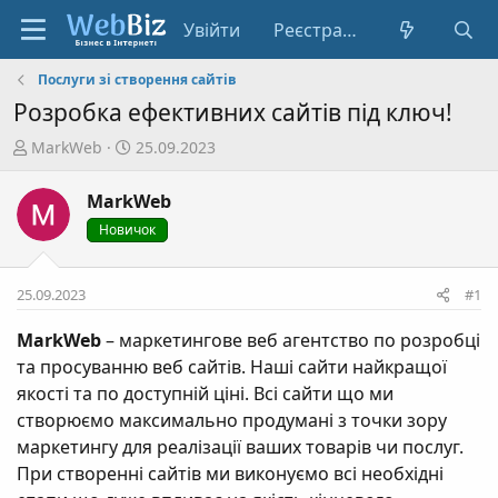
Увійти
Реєстрація
Послуги зі створення сайтів
Розробка ефективних сайтів під ключ!
А
Д
MarkWeb
25.09.2023
в
а
т
т
MarkWeb
о
а
Новичок
р
с
т
т
е
в
25.09.2023
#1
м
о
и
р
MarkWeb
– маркетингове веб агентство по розробці
е
та просуванню веб сайтів. Наші сайти найкращої
н
якості та по доступній ціні. Всі сайти що ми
н
створюємо максимально продумані з точки зору
я
маркетингу для реалізації ваших товарів чи послуг.
При створенні сайтів ми виконуємо всі необхідні