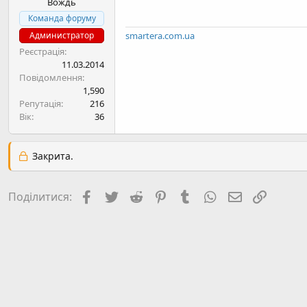
Вождь
н
я
Команда форуму
Администратор
smartera.com.ua
Реєстрація
11.03.2014
Повідомлення
1,590
Репутація
216
Вік
36
Закрита.
Facebook
Twitter
Reddit
Pinterest
Tumblr
WhatsApp
E-mail
Посил
Поділитися: