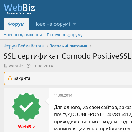
Форум
Нове на форумі
Нові повідомлення
Пошук по форуму
Форум Вебмайстрів
Загальні питання
SSL сертификат Comodo PositiveSSL
А
Д
WebBiz
11.08.2014
в
а
т
т
Закрита.
о
а
р
с
11.08.2014
т
т
е
в
Для одного, из свои сайтов, зака
м
о
почту?[DOUBLEPOST=1407816412][
и
р
приходило письмо с кодом подтв
е
WebBiz
н
манипуляции ушло приблизительно