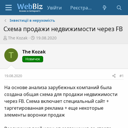
Увійти
Реєстрація
Інвестиції в нерухомість
Схема продажи недвижимости через FB
А
Д
The Kozak
19.08.2020
в
а
т
т
The Kozak
T
о
а
Новичок
р
с
т
т
е
в
19.08.2020
#1
м
о
и
р
На основе анализа зарубежных компаний была
е
создана общая схема для продажи недвижимости
н
через FB. Схема включает специальный сайт +
н
таргетированная реклама + еще некоторые
я
элементы воронки продаж