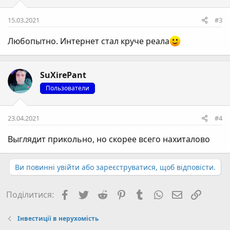
15.03.2021
#3
Любопытно. Интернет стал круче реала
SuXirePant
Пользователи
23.04.2021
#4
Выглядит прикольно, но скорее всего нахиталово
Ви повинні увійти або зареєструватися, щоб відповісти.
Facebook
Twitter
Reddit
Pinterest
Tumblr
WhatsApp
E-mail
Посил
Поділитися:
Інвестиції в нерухомість