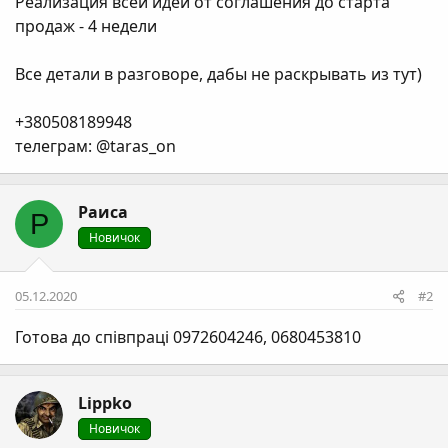
Реализация всей идеи от соглашения до старта
продаж - 4 недели
Все детали в разговоре, дабы не раскрывать из тут)
+380508189948
телеграм: @taras_on
Раиса
Р
Новичок
05.12.2020
#2
Готова до співпраці 0972604246, 0680453810
Lippko
Новичок