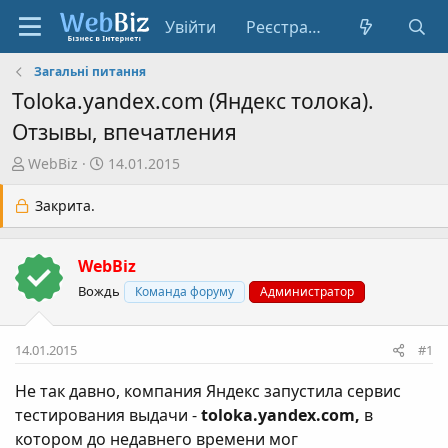
Увійти
Реєстрація
Загальні питання
Toloka.yandex.com (Яндекс толока).
Отзывы, впечатления
А
Д
WebBiz
14.01.2015
в
а
т
т
Закрита.
о
а
р
с
WebBiz
т
т
е
в
Вождь
Команда форуму
Администратор
м
о
и
р
14.01.2015
#1
е
н
Не так давно, компания Яндекс запустила сервис
н
тестирования выдачи -
toloka.yandex.com,
в
я
котором до недавнего времени мог