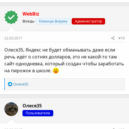
WebBiz
Вождь
Команда форуму
Администратор
22.03.2017
#19
Олеся35
, Яндекс не будет обманывать даже если
речь идёт о сотнях долларов, это не какой-то там
сайт-однодневка, который создан чтобы заработать
на пирожок в школе.
Р
Олеся35
е
а
к
Олеся35
ц
і
Пользователи
ї
: