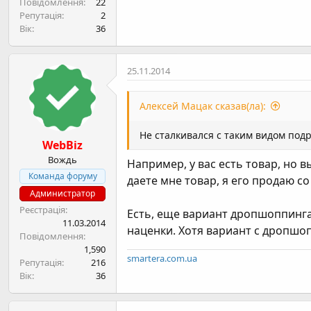
Повідомлення
22
Репутація
2
Вік
36
25.11.2014
Алексей Мацак сказав(ла):
Не сталкивался с таким видом под
WebBiz
Вождь
Например, у вас есть товар, но в
Команда форуму
даете мне товар, я его продаю с
Администратор
Реєстрація
Есть, еще вариант дропшоппинга
11.03.2014
наценки. Хотя вариант с дропшо
Повідомлення
1,590
smartera.com.ua
Репутація
216
Вік
36