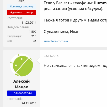
Вождь
н
Если у Вас есть телефоны:
Hummer
я
Команда форуму
реализацию (условия обсудим).
Администратор
Реєстрація
Также я готов к другим видам со
11.03.2014
Повідомлення
С уважением, Иван
1,590
Репутація
216
Вік
36
smartera.com.ua
25.11.2014
Не сталкивался с таким видом п
Алексей
Мацак
Пользователи
Реєстрація
24.11.2014