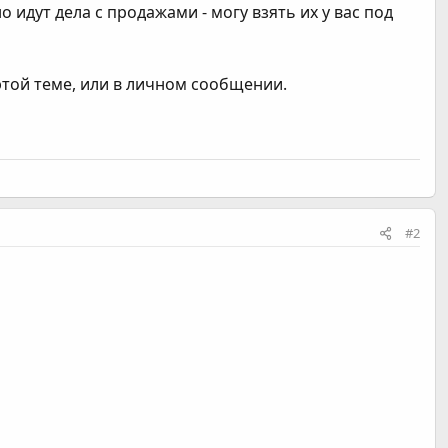
но идут дела с продажами - могу взять их у вас под
 этой теме, или в личном сообщении.
#2