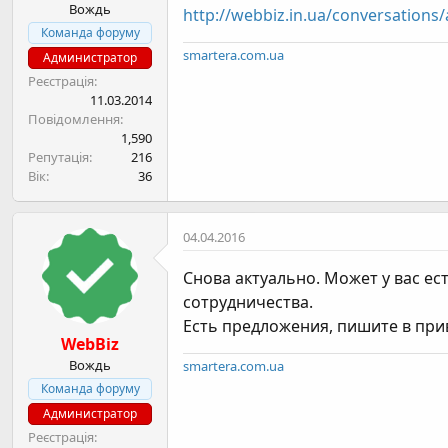
Вождь
http://webbiz.in.ua/conversations
Команда форуму
smartera.com.ua
Администратор
Реєстрація
11.03.2014
Повідомлення
1,590
Репутація
216
Вік
36
04.04.2016
Снова актуально. Может у вас е
сотрудничества.
Есть предложения, пишите в пр
WebBiz
Вождь
smartera.com.ua
Команда форуму
Администратор
Реєстрація