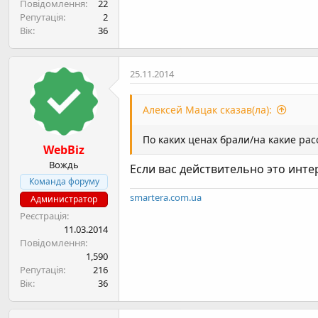
Повідомлення
22
Репутація
2
Вік
36
25.11.2014
Алексей Мацак сказав(ла):
По каких ценах брали/на какие рас
WebBiz
Вождь
Если вас действительно это инте
Команда форуму
smartera.com.ua
Администратор
Реєстрація
11.03.2014
Повідомлення
1,590
Репутація
216
Вік
36