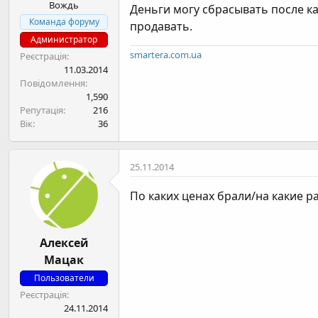
Вождь
Деньги могу сбрасывать после ка
Команда форуму
продавать.
Администратор
smartera.com.ua
Реєстрація
11.03.2014
Повідомлення
1,590
Репутація
216
Вік
36
25.11.2014
По каких ценах брали/на какие р
Алексей
Мацак
Пользователи
Реєстрація
24.11.2014