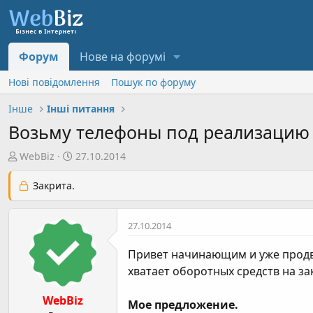
Форум
Нове на форумі
Нові повідомлення
Пошук по форуму
Інше
Інші питання
Возьму телефоны под реализацию
А
Д
WebBiz
27.10.2014
в
а
т
т
Закрита.
о
а
р
с
27.10.2014
т
т
е
в
Привет начинающим и уже продви
м
о
хватает оборотных средств на за
и
р
е
WebBiz
н
Мое предложение.