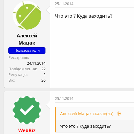
25.11.2014
Что это ? Куда заходить?
Алексей
Мацак
Пользователи
Реєстрація
24.11.2014
Повідомлення
22
Репутація
2
Вік
36
25.11.2014
Алексей Мацак сказав(ла):
Что это ? Куда заходить?
WebBiz