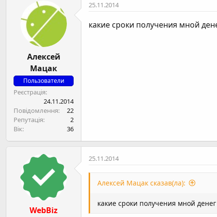
25.11.2014
какие сроки получения мной ден
Алексей
Мацак
Пользователи
Реєстрація
24.11.2014
Повідомлення
22
Репутація
2
Вік
36
25.11.2014
Алексей Мацак сказав(ла):
какие сроки получения мной денег
WebBiz