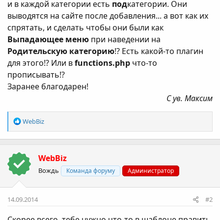
и в каждой категории есть
под
категории. Они
выводятся на сайте после добавления... а вот как их
спрятать, и сделать чтобы они были как
Выпадающее меню
при наведении на
Родительскую категорию
!? Есть какой-то плагин
для этого!? Или в
functions.php
что-то
прописывать!?
Заранее благодарен!
С ув. Максим
Р
WebBiz
е
а
к
WebBiz
ц
і
Вождь
Команда форуму
Администратор
ї
:
14.09.2014
#2
Скорее всего, тебе нужно что-то в шаблоне править.