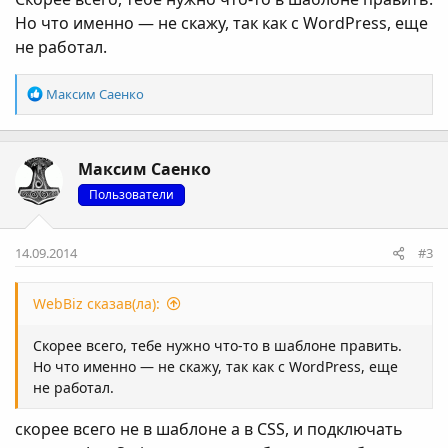
Но что именно — не скажу, так как с WordPress, еще
не работал.
Р
Максим Саенко
е
а
к
Максим Саенко
ц
і
Пользователи
ї
:
14.09.2014
#3
WebBiz сказав(ла):
Скорее всего, тебе нужно что-то в шаблоне править.
Но что именно — не скажу, так как с WordPress, еще
не работал.
скорее всего не в шаблоне а в CSS, и подключать