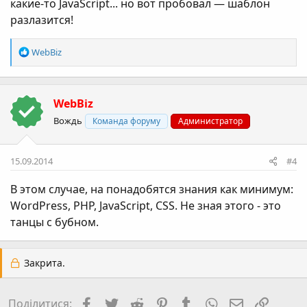
какие-то JavaScript... но вот пробовал — шаблон
разлазится!
Р
WebBiz
е
а
к
WebBiz
ц
і
Вождь
Команда форуму
Администратор
ї
:
15.09.2014
#4
В этом случае, на понадобятся знания как минимум:
WordPress, PHP, JavaScript, CSS. Не зная этого - это
танцы с бубном.
Закрита.
Facebook
Twitter
Reddit
Pinterest
Tumblr
WhatsApp
E-mail
Посил
Поділитися: