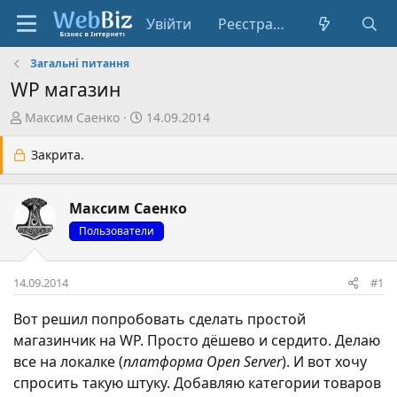
Увійти
Реєстрація
Загальні питання
WP магазин
А
Д
Максим Саенко
14.09.2014
в
а
т
т
Закрита.
о
а
р
с
Максим Саенко
т
т
е
в
Пользователи
м
о
и
р
14.09.2014
#1
е
н
Вот решил попробовать сделать простой
н
магазинчик на WP. Просто дёшево и сердито. Делаю
я
все на локалке (
платформа Open Server
). И вот хочу
спросить такую штуку. Добавляю категории товаров