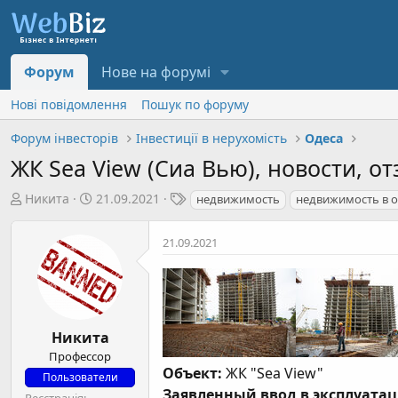
Форум
Нове на форумі
Нові повідомлення
Пошук по форуму
Форум інвесторів
Інвестиції в нерухомість
Одеса
ЖК Sea View (Сиа Вью), новости, о
А
Д
Т
Никита
21.09.2021
недвижимость
недвижимость в о
в
а
е
т
т
г
21.09.2021
о
а
и
р
с
т
т
е
в
м
о
Никита
и
р
Профессор
е
Объект:
ЖК "Sea View"
Пользователи
н
Заявленный ввод в эксплуата