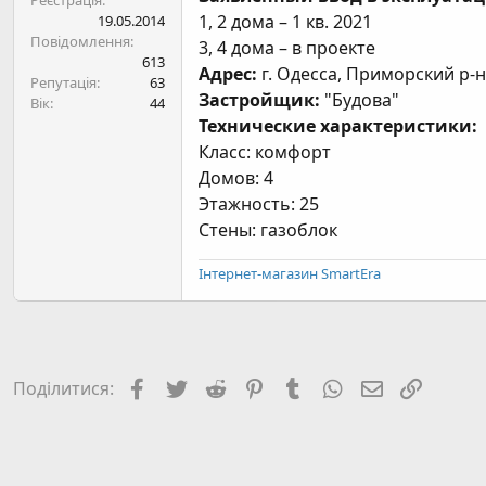
Реєстрація
н
1, 2 дома – 1 кв. 2021
19.05.2014
я
Повідомлення
3, 4 дома – в проекте
613
Адрес:
г. Одесса, Приморский р-н.
Репутація
63
Застройщик:
"Будова"
Вік
44
Технические характеристики:
Класс: комфорт
Домов: 4
Этажность: 25
Стены: газоблок
Інтернет-магазин SmartEra
Facebook
Twitter
Reddit
Pinterest
Tumblr
WhatsApp
E-mail
Посил
Поділитися: