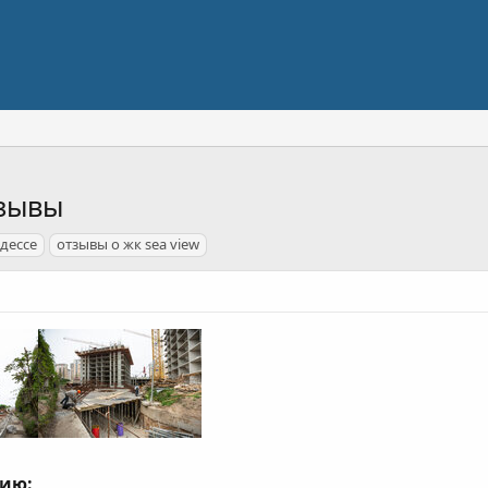
тзывы
дессе
отзывы о жк sea view
цию: