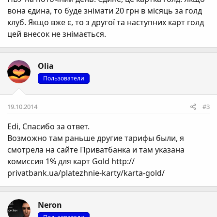
вона єдина, то буде знімати 20 грн в місяць за голд
клуб. Якщо вже є, то з другої та наступних карт голд
цей внесок не знімається.
Olia
Пользователи
19.10.2014
#3
Edi
, Спасибо за ответ.
Возможно там раньше другие тарифы были, я
смотрела на сайте Приватбанка и там указана
комиссия 1% для карт Gold http://
privatbank.ua/platezhnie-karty/karta-gold/
Neron