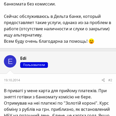
банкомата без комиссии.
Сейчас обслуживаюсь в Дельта банке, который
предоставляет такие услуги, однако из-за проблем в
работе (отсутствие наличности и слухи о закрытии)
ищу альтернативу.
Всем буду очень благодарна за помощь!
Edi
E
Пользователи
19.10.2014
#2
В приваті у мене карта для прийому платежів. При
знятті готівки з банкомату комісію не бере.
Отримував на неї платежі по "Золотій короні". Курс
обміну з рублів на грн. приблизно, як встановлений
НБУ на поточний день. Єдине, це картка голд. Якщо