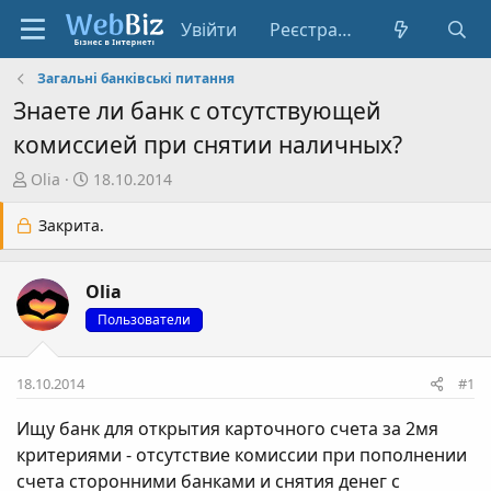
Увійти
Реєстрація
Загальні банківські питання
Знаете ли банк с отсутствующей
комиссией при снятии наличных?
А
Д
Olia
18.10.2014
в
а
т
т
Закрита.
о
а
р
с
Olia
т
т
е
в
Пользователи
м
о
и
р
18.10.2014
#1
е
н
Ищу банк для открытия карточного счета за 2мя
н
критериями - отсутствие комиссии при пополнении
я
счета сторонними банками и снятия денег с