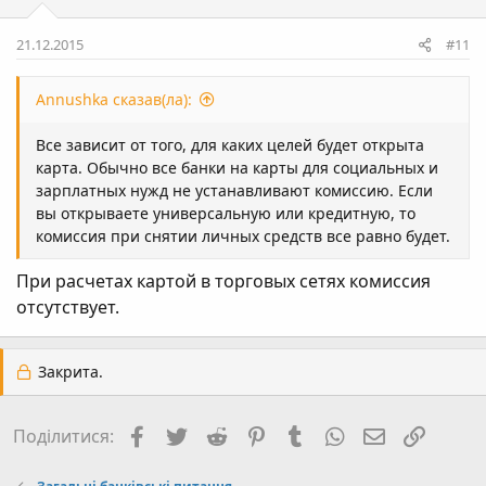
21.12.2015
#11
Annushka сказав(ла):
Все зависит от того, для каких целей будет открыта
карта. Обычно все банки на карты для социальных и
зарплатных нужд не устанавливают комиссию. Если
вы открываете универсальную или кредитную, то
комиссия при снятии личных средств все равно будет.
При расчетах картой в торговых сетях комиссия
отсутствует.
Закрита.
Facebook
Twitter
Reddit
Pinterest
Tumblr
WhatsApp
E-mail
Посил
Поділитися: