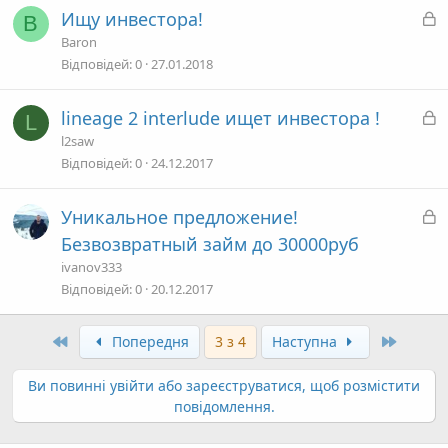
и
З
Ищу инвестора!
B
т
а
Baron
а
к
Відповідей
0
27.01.2018
р
и
З
lineage 2 interlude ищет инвестора !
L
т
а
l2saw
а
к
Відповідей
0
24.12.2017
р
и
З
Уникальное предложение!
т
а
Безвозвратный займ до 30000руб
а
к
ivanov333
р
Відповідей
0
20.12.2017
и
т
Перший
Останн
Попередня
3 з 4
Наступна
а
Ви повинні увійти або зареєструватися, щоб розмістити
повідомлення.