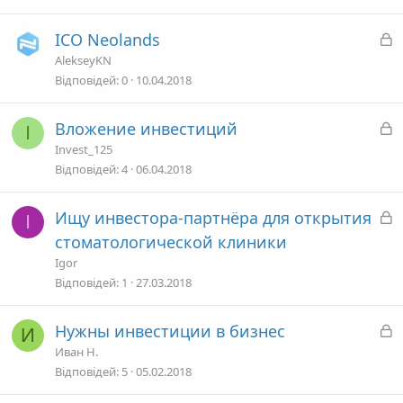
и
т
З
ICO Neolands
а
а
AlekseyKN
к
Відповідей
0
10.04.2018
р
и
З
Вложение инвестиций
I
т
а
Invest_125
а
к
Відповідей
4
06.04.2018
р
и
З
Ищу инвестора-партнёра для открытия
I
т
а
стоматологической клиники
а
к
Igor
р
Відповідей
1
27.03.2018
и
т
З
Нужны инвестиции в бизнес
И
а
а
Иван Н.
к
Відповідей
5
05.02.2018
р