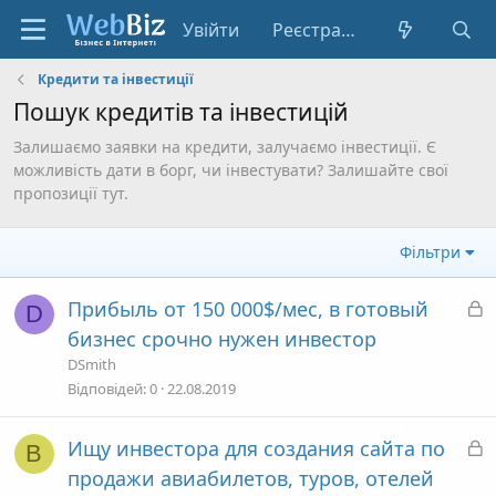
Увійти
Реєстрація
Кредити та інвестиції
Пошук кредитів та інвестицій
Залишаємо заявки на кредити, залучаємо інвестиції. Є
можливість дати в борг, чи інвестувати? Залишайте свої
пропозиції тут.
Фільтри
З
Прибыль от 150 000$/мес, в готовый
D
а
бизнес срочно нужен инвестор
к
DSmith
р
Відповідей
0
22.08.2019
и
т
З
Ищу инвестора для создания сайта по
В
а
а
продажи авиабилетов, туров, отелей