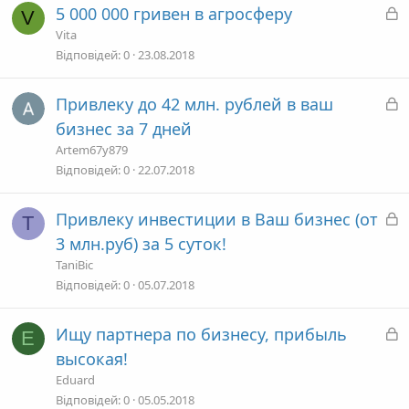
т
З
5 000 000 гривен в агросферу
V
а
а
Vita
к
Відповідей
0
23.08.2018
р
и
З
Привлеку до 42 млн. рублей в ваш
т
а
бизнес за 7 дней
а
к
Artem67y879
р
Відповідей
0
22.07.2018
и
т
З
Привлеку инвестиции в Ваш бизнес (от
T
а
а
3 млн.руб) за 5 суток!
к
TaniBic
р
Відповідей
0
05.07.2018
и
т
З
Ищу партнера по бизнесу, прибыль
E
а
а
высокая!
к
Eduard
р
Відповідей
0
05.05.2018