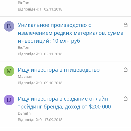
р
BicTon
и
Відповідей
1
02.11.2018
т
а
З
Уникальное производство с
B
а
извлечением редких материалов, сумма
к
инвестиций: 10 млн руб
р
BicTon
и
Відповідей
0
02.11.2018
т
а
З
Ищу инвестора в птицеводство
М
а
Мавиан
к
Відповідей
0
09.10.2018
р
и
З
Ищу инвестора в создание онлайн
D
т
а
трейдинг бренда, доход от $200 000
а
к
DSmith
р
Відповідей
0
17.09.2018
и