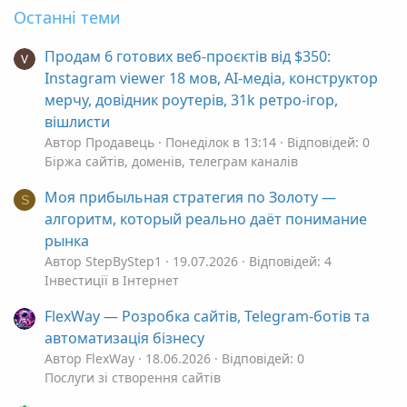
Останні теми
Продам 6 готових веб-проєктів від $350:
Instagram viewer 18 мов, AI-медіа, конструктор
мерчу, довідник роутерів, 31k ретро-ігор,
вішлисти
Автор Продавець
Понеділок в 13:14
Відповідей: 0
Біржа сайтів, доменів, телеграм каналів
Моя прибыльная стратегия по Золоту —
S
алгоритм, который реально даёт понимание
рынка
Автор StepByStep1
19.07.2026
Відповідей: 4
Інвестиції в Інтернет
FlexWay — Розробка сайтів, Telegram-ботів та
автоматизація бізнесу
Автор FlexWay
18.06.2026
Відповідей: 0
Послуги зі створення сайтів