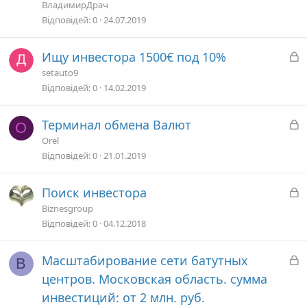
к
ВладимирДрач
р
Відповідей
0
24.07.2019
и
т
З
Ищу инвестора 1500€ под 10%
а
а
setauto9
к
Відповідей
0
14.02.2019
р
и
З
Терминал обмена Валют
O
т
а
Orel
а
к
Відповідей
0
21.01.2019
р
и
З
Поиск инвестора
т
а
Biznesgroup
а
к
Відповідей
0
04.12.2018
р
и
З
Масштабирование сети батутных
B
т
а
центров. Московская область. сумма
а
к
инвестиций: от 2 млн. руб.