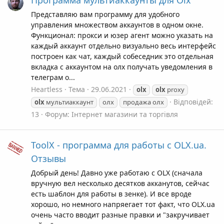
Программа мультиаккаунты для Olx
Представляю вам программу для удобного
управления множеством аккаунтов в одном окне.
Функционал: прокси и юзер агент можно указать на
каждый аккаунт отдельно визуально весь интерфейс
построен как чат, каждый собеседник это отдельная
вкладка с аккаунтом на олх получать уведомления в
телеграм о...
Heartless
Тема
29.06.2021
olx
olx
proxy
Відповідей:
olx
мультиаккаунт
олх
продажа олх
13
Форум:
Інтернет магазини та торгівля
ToolX - программа для работы с OLX.ua.
Отзывы
Добрый день! Давно уже работаю с OLX (сначала
вручную вел несколько десятков акканутов, сейчас
есть шаблон для работы в зенке). И все вроде
хорошо, но немного напряегает тот факт, что OLX.ua
очень часто вводит разные правки и "закручивает