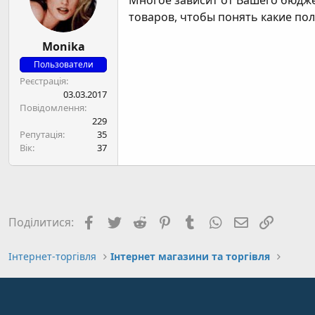
Многое зависит от Вашего бюджет
товаров, чтобы понять какие пол
Monika
Пользователи
Реєстрація
03.03.2017
Повідомлення
229
Репутація
35
Вік
37
Facebook
Twitter
Reddit
Pinterest
Tumblr
WhatsApp
E-mail
Посил
Поділитися:
Інтернет-торгівля
Інтернет магазини та торгівля