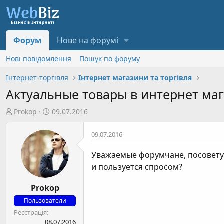
Форум
Нове на форумі
Нові повідомлення
Пошук по форуму
Інтернет-торгівля
Інтернет магазини та торгівля
Актуальные товары в интернет ма
А
Д
Prokop
09.07.2016
в
а
т
т
09.07.2016
о
а
р
с
Уважаемые форумчане, посоветуй
т
т
и пользуется спросом?
е
в
м
о
Prokop
и
р
Пользователи
е
Реєстрація
н
08.07.2016