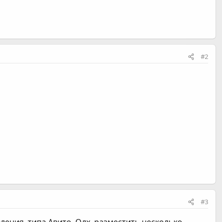
#2
#3