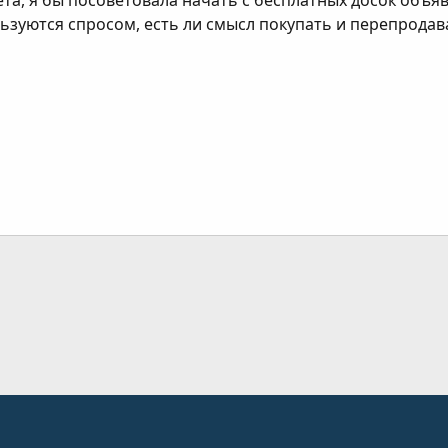
а, я бы посоветовала начать с бесплатных досок объяв
ьзуются спросом, есть ли смысл покупать и перепродават
ання