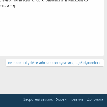
ления, типа Авито, Олх, разместить несколько
ь и т.д.
Ви повинні увійти або зареєструватися, щоб відповісти.
Зворотній зв'язок
Умови і правила
Дoпoмoга