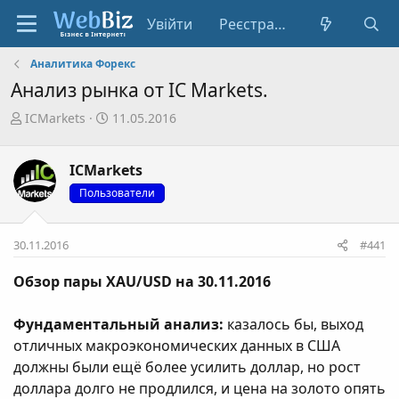
Увійти
Реєстрація
Аналитика Форекс
Анализ рынка от IC Markets.
А
Д
ICMarkets
11.05.2016
в
а
т
т
ICMarkets
о
а
р
с
Пользователи
т
т
е
в
30.11.2016
#441
м
о
и
р
Обзор пары XAU/USD на 30.11.2016
е
н
Фундаментальный анализ:
н
казалось бы, выход
я
отличных макроэкономических данных в США
должны были ещё более усилить доллар, но рост
доллара долго не продлился, и цена на золото опять