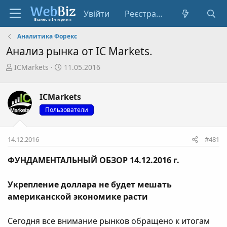
Увійти
Реєстрація
Аналитика Форекс
Анализ рынка от IC Markets.
А
Д
ICMarkets
11.05.2016
в
а
т
т
ICMarkets
о
а
р
с
Пользователи
т
т
е
в
14.12.2016
#481
м
о
и
р
ФУНДАМЕНТАЛЬНЫЙ ОБЗОР 14.12.2016 г.
е
н
Укрепление доллара не будет мешать
н
я
американской экономике расти
Сегодня все внимание рынков обращено к итогам