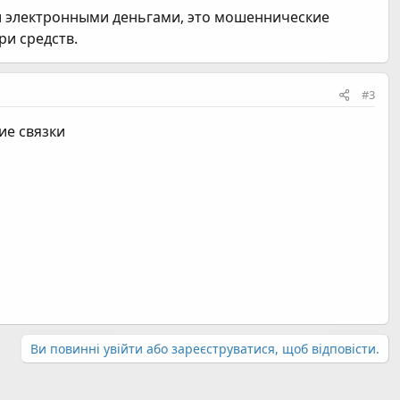
и электронными деньгами, это мошеннические
ри средств.
#3
ие связки
Ви повинні увійти або зареєструватися, щоб відповісти.