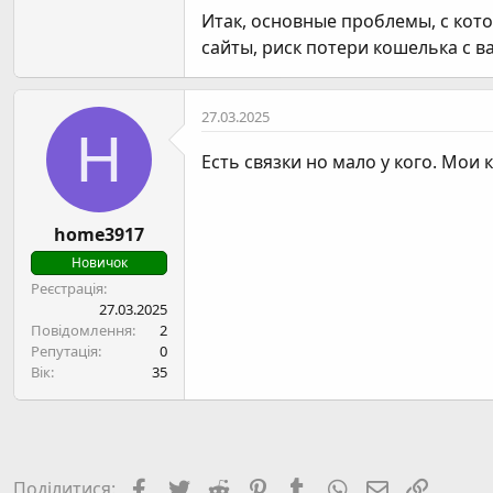
Итак, основные проблемы, с кот
сайты, риск потери кошелька с 
27.03.2025
H
Есть связки но мало у кого. Мои
home3917
Новичок
Реєстрація
27.03.2025
Повідомлення
2
Репутація
0
Вік
35
Facebook
Twitter
Reddit
Pinterest
Tumblr
WhatsApp
E-mail
Посил
Поділитися: