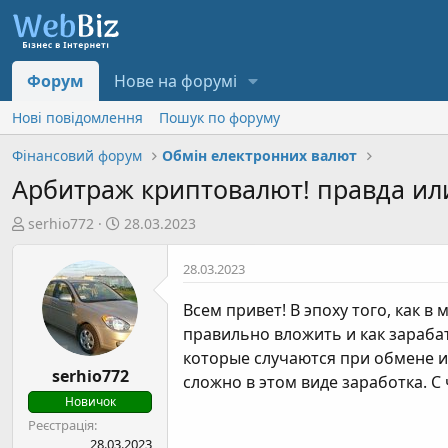
Форум
Нове на форумі
Нові повідомлення
Пошук по форуму
Фінансовий форум
Обмін електронних валют
Арбитраж криптовалют! правда ил
А
Д
serhio772
28.03.2023
в
а
т
т
28.03.2023
о
а
р
с
Всем привет! В эпоху того, как в
т
т
правильно вложить и как зарабат
е
в
которые случаются при обмене и
м
о
serhio772
сложно в этом виде заработка. С
и
р
Новичок
е
Реєстрація
н
28.03.2023