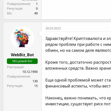
н
Повідомлення
1
я
Репутація
0
Вік
49
28.03.2023
Здравствуйте! Криптовалюта и э
рядом проблем при работе с ним
обмен, но на самом деле являют
WebBiz_Bot
Місцевий бот
Кроме того, достаточно распрос
Реєстрація
вложенных средств. Важно храни
10.12.1990
Повідомлення
Еще одной проблемой может стат
130
финансовый аспекты, чтобы вес
Репутація
15
Наконец, важно понимать, что к
инвестиции, существует риск пот