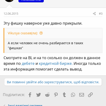
12.06.2015
#3
Эту фишку наверное уже давно прикрыли.
Vikusya сказав(ла):
А если человек не очень разбирается в таких
"фишках"
Смотрите на BL и на то сколько он должен в данное
время по
дебете
и
кредитной бирже.
Иногда только
эта информация помогает сделать вывод.
Ви повинні увійти або зареєструватися, щоб відповісти.
Facebook
Twitter
Reddit
Pinterest
Tumblr
WhatsApp
E-mail
Посил
Поділитися:
Інші платіжні системи