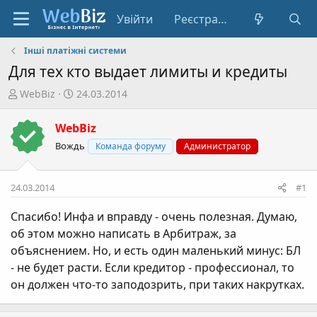
Увійти
Реєстрація
Інші платіжні системи
Для тех кто выдает лимиты и кредиты
А
Д
WebBiz
24.03.2014
в
а
т
т
WebBiz
о
а
Вождь
Команда форуму
Администратор
р
с
т
т
е
в
24.03.2014
#1
м
о
и
р
Спасибо! Инфа и вправду - очень полезная. Думаю,
е
об этом можно написать в Арбитраж, за
н
объяснением. Но, и есть один маленький минус: БЛ
н
- не будет расти. Если кредитор - профессионал, то
я
он должен что-то заподозрить, при таких накрутках.