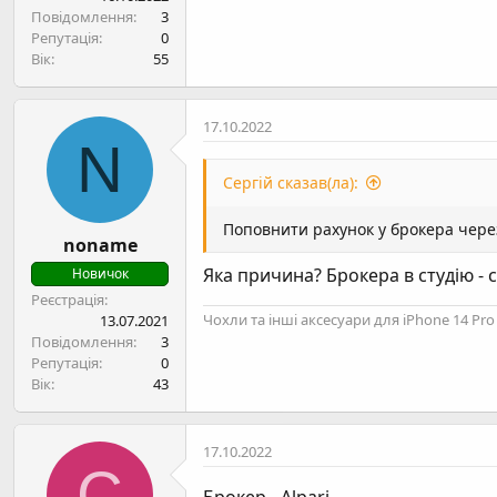
н
Повідомлення
3
я
Репутація
0
Вік
55
17.10.2022
N
Сергій сказав(ла):
Поповнити рахунок у брокера через
noname
Яка причина? Брокера в студію -
Новичок
Реєстрація
Чохли та інші аксесуари для iPhone 14 P
13.07.2021
Повідомлення
3
Репутація
0
Вік
43
17.10.2022
С