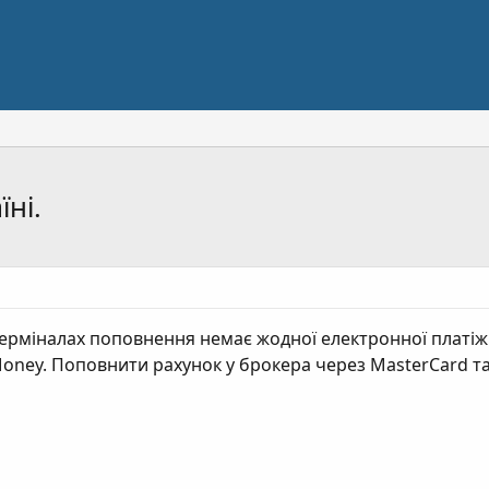
їні.
в терміналах поповнення немає жодної електронної платіж
t Money. Поповнити рахунок у брокера через MasterCard та