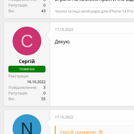
Репутація
0
Вік
43
Чохли та інші аксесуари для iPhone 14 P
17.10.2022
С
Дякую.
Сергій
Новичок
Реєстрація
16.10.2022
Повідомлення
3
Репутація
0
Вік
55
17.10.2022
N
Сергій сказав(ла):