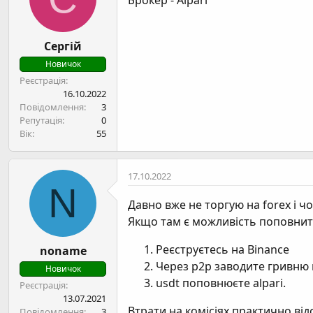
Брокер - Alpari
Сергій
Новичок
Реєстрація
16.10.2022
Повідомлення
3
Репутація
0
Вік
55
17.10.2022
N
Давно вже не торгую на forex і ч
Якщо там є можливість поповнити
Реєструєтесь на Binance
noname
Через p2p заводите гривню 
Новичок
usdt поповнюєте alpari.
Реєстрація
13.07.2021
Втрати на комісіях практично відс
Повідомлення
3