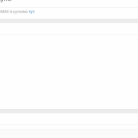
ro MAX я купляю
тут
.