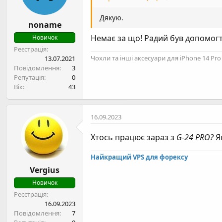
Дякую.
noname
Немає за що! Радий був допомогт
Новичок
Реєстрація
Чохли та інші аксесуари для iPhone 14 P
13.07.2021
Повідомлення
3
Репутація
0
Вік
43
16.09.2023
Хтось працює зараз з
G-24 PRO?
Я
Найкращий VPS для форексу
Vergius
Новичок
Реєстрація
16.09.2023
Повідомлення
7