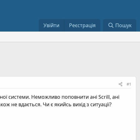
Увійти
Реєстрація
Пошук
#1
ної системи. Неможливо поповнити ані Scrill, ані
кож не вдається. Чи є якийсь вихід з ситуації?