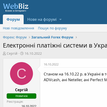
Форум
Нове на форумі
Нові повідомлення
Пошук по форуму
Форекс Форум
Загальний Forex Форум
Електронні платіжні системи в Укра
А
Д
Сергій
16.10.2022
в
а
т
т
16.10.2022
С
о
а
р
с
Станом на 16.10.22 р. в Україні 
т
т
ADVcash, ані Neteller, ані Perfec
е
в
м
о
Сергій
и
р
Новичок
е
Реєстрація
н
16.10.2022