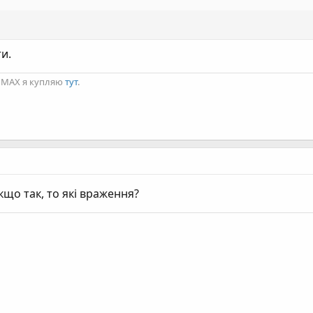
и.
ro MAX я купляю
тут
.
кщо так, то які враження?