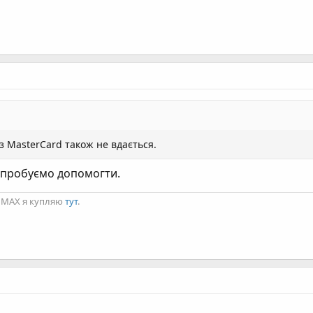
 MasterCard також не вдається.
 спробуємо допомогти.
ro MAX я купляю
тут
.